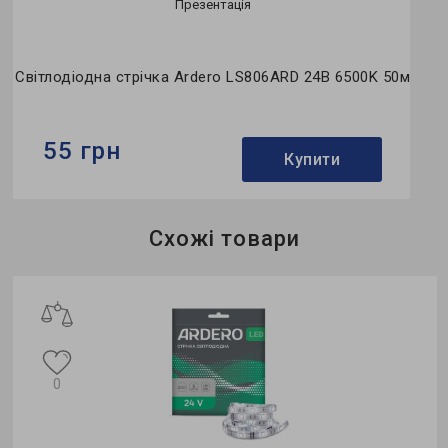
Презентація
Світлодіодна стрічка Ardero LS806ARD 24В 6500K 50м
55 грн
Купити
Бренд:
Ardero
Схожі товари
Потужність в робочому режимі Pon, W:
14,4
Напруга, V:
24
0