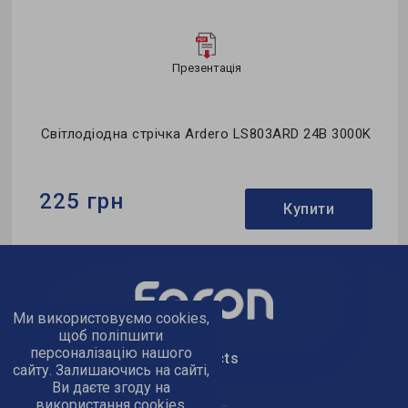
Презентація
0K
Світлодіодна стрічка Ardero LS803ARD 24В 3000K
225 грн
Купити
Бренд:
Ardero
Потужність в робочому режимі Pon, W:
4,8
Напруга, V:
24
Ми використовуємо cookies,
щоб поліпшити
персоналізацію нашого
text_kontacts
сайту. Залишаючись на сайті,
Ви даєте згоду на
використання cookies.
text_golov_ofis