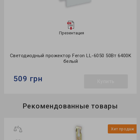
Презентация
Светодиодный прожектор Feron LL-6050 50Вт 6400K
белый
509 грн
Купить
Бренд:
Feron
Рекомендованные товары
Тип светильника:
светодиодный прожектор
Тип источника света:
LED
Хит продаж