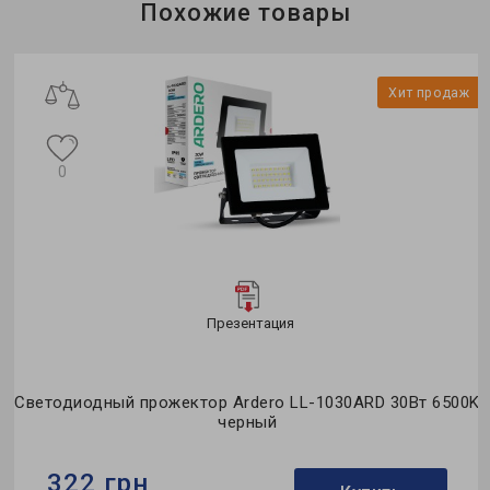
Цвет:
белый
Тип
Похожие товары
ж
Хит продаж
0
Презентация
0K
Светодиодный прожектор Ardero LL-1030ARD 30Вт 6500K
С
черный
322 грн