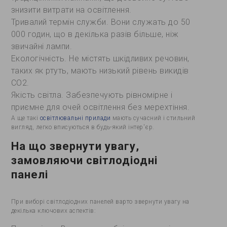
знизити витрати на освітлення.
Тривалий термін служби. Вони служать до 50
000 годин, що в декілька разів більше, ніж
звичайні лампи.
Екологічність. Не містять шкідливих речовин,
таких як ртуть, мають низький рівень викидів
СО2.
Якість світла. Забезпечують рівномірне і
приємне для очей освітлення без мерехтіння.
А ще такі
освітлювальні прилади
мають сучасний і стильний
вигляд, легко вписуються в будь-який інтер'єр.
На що звернути увагу,
замовляючи світлодіодні
панелі
При виборі світлодіодних панелей варто звернути увагу на
декілька ключових аспектів: