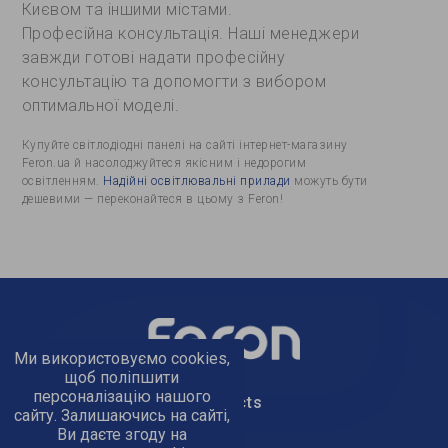
Києвом та іншими містами.
Професійна консультація. Наші менеджери
завжди готові надати професійну
консультацію та допомогти з вибором
оптимальної моделі.
Купуйте світлодіодні панелі на сайті інтернет-магазину
Feron.ua й насолоджуйтеся якісним і недорогим
освітленням.
Надійні освітлювальні прилади
можуть бути
дешевими — переконайтеся в цьому з Feron!
Ми використовуємо cookies,
щоб поліпшити
персоналізацію нашого
text_kontacts
сайту. Залишаючись на сайті,
Ви даєте згоду на