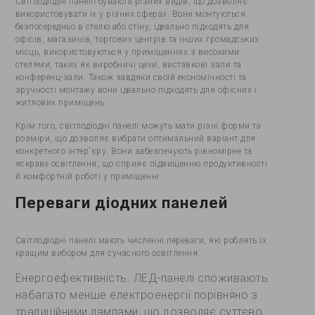
Світлодіодні панелі бувають різних видів, що дозволяє
використовувати їх у різних сферах. Вони монтуються
безпосередньо в стелю або стіну, ідеально підходять для
офісів, магазинів, торгових центрів та інших громадських
місць, використовуються у приміщеннях з високими
стелями, таких як виробничі цехи, виставкові зали та
конференц-зали. Також завдяки своїй економічності та
зручності монтажу вони ідеально підходять для офісних і
житлових приміщень.
Крім того, світлодіодні панелі можуть мати різні форми та
розміри, що дозволяє вибрати оптимальний варіант для
конкретного інтер'єру. Вони забезпечують рівномірне та
яскраве освітлення, що сприяє підвищенню продуктивності
й комфортній роботі у приміщенні.
Переваги діодних панелей
Світлодіодні панелі мають численні переваги, які роблять їх
кращим вибором для сучасного освітлення:
Енергоефективність. ЛЕД-панелі споживають
набагато менше електроенергії порівняно з
традиційними лампами, що дозволяє суттєво