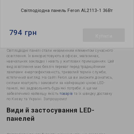
Світлодіодна панель Feron AL2113-1 36Вт
794 грн
Купити
Світлодіодні панелі стали незамінним елементом сучасного
освітлення. Їх використовують в офісах, магазинах,
навчальних закладах і навіть у житлових приміщеннях. Цей
вид освітлення має безліч переваг перед традиційними
лампами: енергоефективність, тривалий термін служби,
естетичний вигляд. На сайті Feron.ua ви зможете дізнатись,
скільки коштують і замовити за найкращою ціною LED-
панелі, які задовольнять будь-які потреби. А ще ми
забезпечимо найвищу якість
товарів
та їх швидку доставку
по Києву та Україні. Запрошуємо!
Види й застосування LED-
панелей