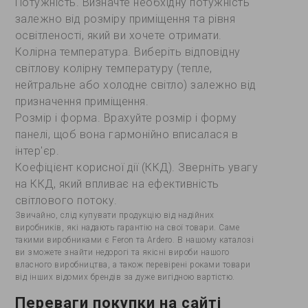
Потужність. Визначте необхідну потужність
залежно від розміру приміщення та рівня
освітленості, який ви хочете отримати.
Колірна температура. Виберіть відповідну
світлову колірну температуру (тепле,
нейтральне або холодне світло) залежно від
призначення приміщення.
Розмір і форма. Врахуйте розмір і форму
панелі, щоб вона гармонійно вписалася в
інтер'єр.
Коефіцієнт корисної дії (ККД). Зверніть увагу
на ККД, який впливає на ефективність
світлового потоку.
Звичайно, слід купувати продукцію від надійних
виробників, які надають гарантію на свої товари. Саме
такими виробниками є Feron та Ardero. В нашому каталозі
ви зможете знайти недорогі та якісні вироби нашого
власного виробництва, а також перевірені роками товари
від інших відомих брендів за дуже вигідною вартістю.
Переваги покупки на сайті