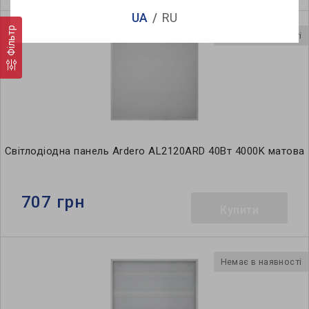
UA
RU
Фільтр
Немає в наявності
Світлодіодна панель Ardero AL2120ARD 40Вт 4000K матова
707 грн
Купити
Немає в наявності