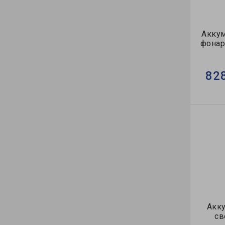
Акку
фонар
82
Акк
св