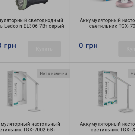
муляторный светодиодный
Аккумуляторный наст
ь Ledcoin EL306 7Вт серый
светильник TGX-7
8 грн
0 грн
Купить
Ку
Нет в наличии
Не
умуляторный настольный
Аккумуляторный наст
етильник TGX-7002 6Вт
светильник TGX-7