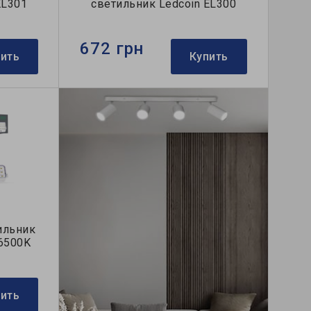
EL301
светильник Ledcoin EL300
672 грн
пить
Купить
ильник
 6500K
пить