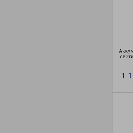
Акку
свети
1 1