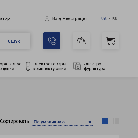
Вхід
Реєстрація
ратор
UA
RU
Пошук
оративное
Электротовары
Электро
ещение
комплектующие
фурнитура
Сортировать:
По умолчанию