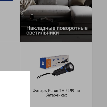
диодный
Фонарь Feron TH 2299 на
dero
батарейках