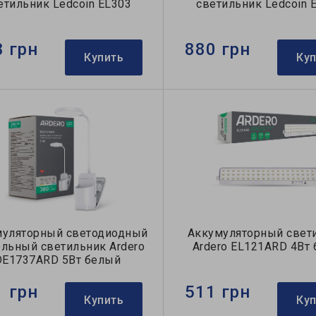
етильник Ledcoin EL303
светильник Ledcoin 
8 грн
880 грн
Купить
Ку
муляторный светодиодный
Аккумуляторный свет
ольный светильник Ardero
Ardero EL121ARD 4Вт
DE1737ARD 5Вт белый
1 грн
511 грн
Купить
Ку