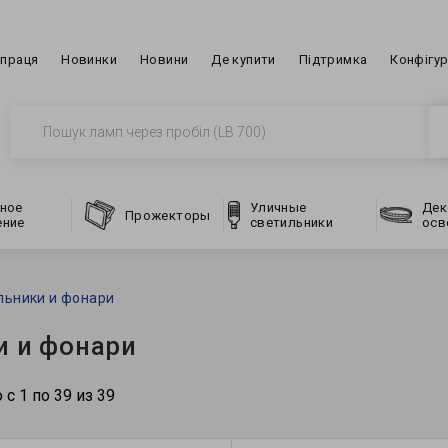
впраця
Новинки
Новини
Де купити
Підтримка
Конфігу
ное
Уличные
Дек
Прожекторы
ение
светильники
осв
льники и фонари
и и фонари
 с 1 по 39 из 39