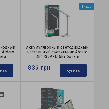
Видео
диодный
Аккумуляторный светодиодный
 Ardero
настольный светильник Ardero
лый
DE1739ARD 6Вт белый
836 грн
пить
Купить