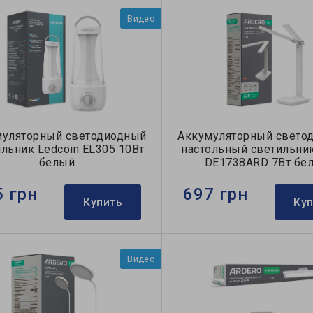
Видео
муляторный светодиодный
Аккумуляторный свето
льник Ledcoin EL305 10Вт
настольный светильник
белый
DE1738ARD 7Вт бе
5 грн
697 грн
Купить
Ку
Видео