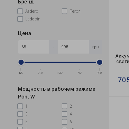
Бренд
Ardero
Feron
Ledcoin
Цена
-
грн
Акку
свети
65
298
532
765
998
70
Мощность в рабочем режиме
Pon, W
1
2
3
4
5
6