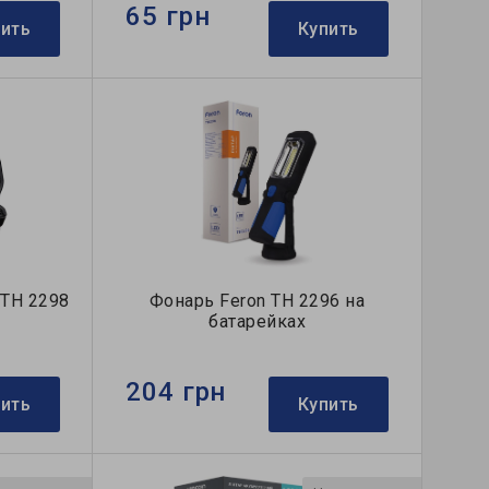
65 грн
пить
Купить
 TH 2298
Фонарь Feron TH 2296 на
батарейках
204 грн
пить
Купить