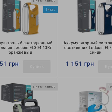
Нет в наличии
Не
Видео
муляторный светодиодный
Аккумуляторный свето
льник Ledcoin EL304 10Вт
светильник Ledcoin EL3
оранжевый
синий
51 грн
1 151 грн
Купить
Ку
Нет в наличии
Не