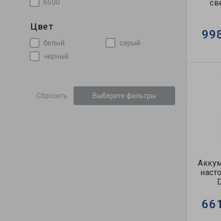
6500
св
Цвет
99
белый
серый
черный
Сбросить
Выберите фильтры
Акку
наст
66