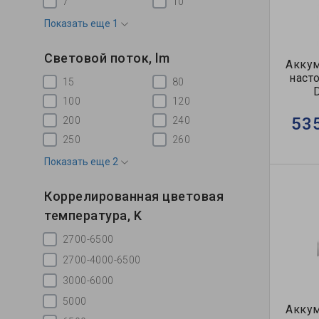
7
10
Показать еще 1
Световой поток, lm
Акку
наст
15
80
100
120
53
200
240
250
260
Показать еще 2
Коррелированная цветовая
температура, K
2700-6500
2700-4000-6500
3000-6000
5000
Акку