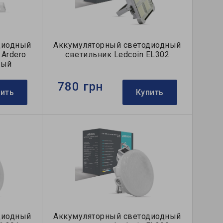
диодный
Аккумуляторный светодиодный
 Ardero
светильник Ledcoin EL302
лый
780 грн
пить
Купить
диодный
Аккумуляторный светодиодный