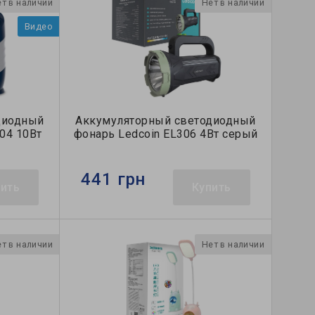
т в наличии
Нет в наличии
Видео
диодный
Аккумуляторный светодиодный
04 10Вт
фонарь Ledcoin EL306 4Вт серый
441 грн
пить
Купить
т в наличии
Нет в наличии