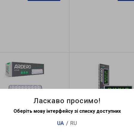
Ласкаво просимо!
Оберіть мову інтерфейсу зі списку доступних
умуляторный светильник
Аккумуляторный свето
ero EL120ARD 2Вт 6500K
указатель ВЫХОД Ar
UA
RU
EL50ARD