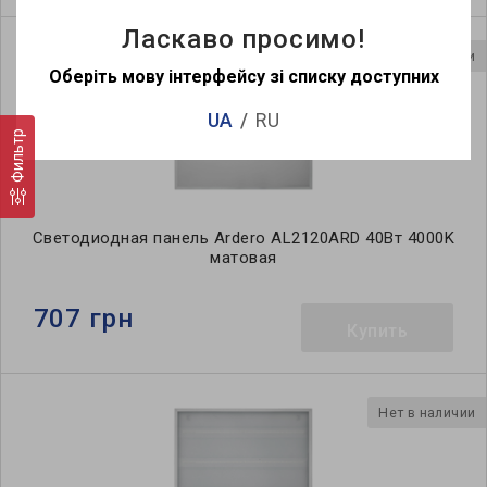
Ласкаво просимо!
Нет в наличии
Оберіть мову інтерфейсу зі списку доступних
UA
RU
Фильтр
Светодиодная панель Ardero AL2120ARD 40Вт 4000K
матовая
707 грн
Купить
Нет в наличии