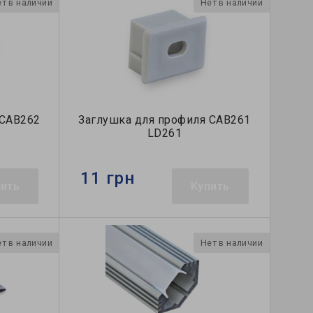
т в наличии
Нет в наличии
 САВ262
Заглушка для профиля САВ261
LD261
11 грн
пить
Купить
т в наличии
Нет в наличии