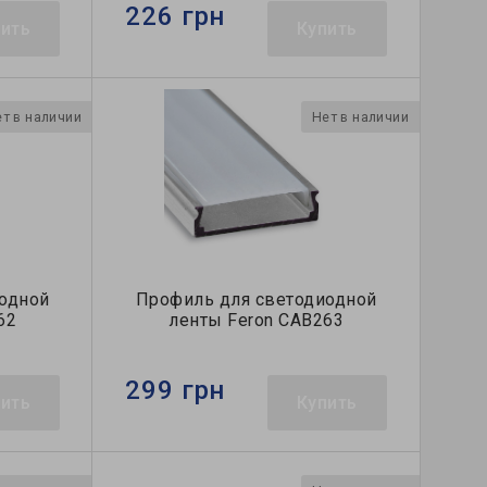
226 грн
пить
Купить
т в наличии
Нет в наличии
одной
Профиль для светодиодной
62
ленты Feron CAB263
299 грн
пить
Купить