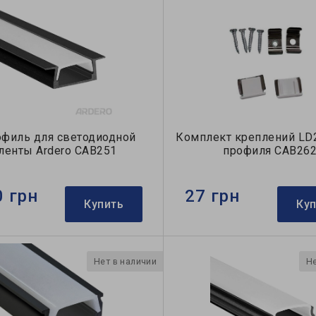
филь для светодиодной
Комплект креплений LD
ленты Ardero CAB251
профиля СAB26
0 грн
27 грн
Купить
Ку
Нет в наличии
Не