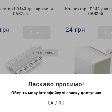
нектор LD143 для профиля
Коннектор LD142 для 
САВ255
САВ255
грн
24 грн
Купить
Ку
Нет в наличии
Не
Ласкаво просимо!
Оберіть мову інтерфейсу зі списку доступних
филь для светодиодной
Профиль для светоди
ты Feron CAB254 (10362)
ленты Feron CAB2
UA
RU