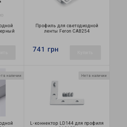
одной
Профиль для светодиодной
черный
ленты Feron CAB254
741 грн
пить
Купить
т в наличии
Нет в наличии
одной
L-коннектор LD144 для профиля