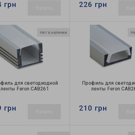
4 грн
226 грн
Купить
Ку
Нет в наличии
Не
филь для светодиодной
Профиль для светоди
ленты Feron CAB261
ленты Feron CAB2
9 грн
210 грн
Купить
Ку