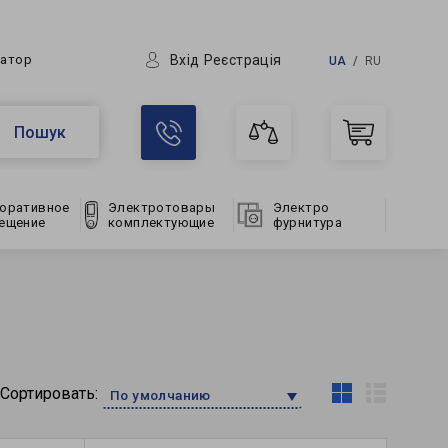
Вхід
Реєстрація
ратор
UA
RU
Пошук
оративное
Электротовары
Электро
ещение
комплектующие
фурнитура
Сортировать:
По умолчанию