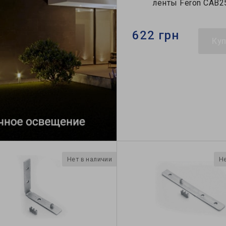
ленты Feron CAB2
622 грн
Ку
Нет в наличии
Не