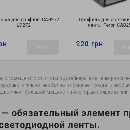
ушка для профиля САВ272
Профиль для светоди
LD272
ленты Feron CAB2
рн
220 грн
Купить
Ку
ных помещениях стилисты и дизайнеры все чаще рекоме
о красиво, стильно, необычно и помогает создать необ
одных лент большой мощности некоторые пользователи
— обязательный элемент п
светодиодной ленты.