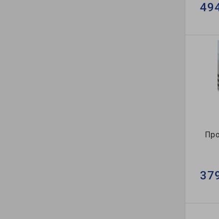
49
Про
37