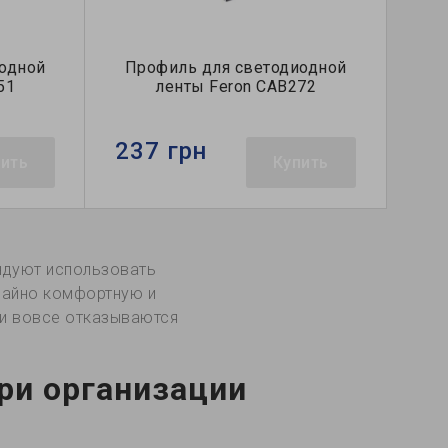
одной
Профиль для светодиодной
51
ленты Feron CAB272
237 грн
пить
Купить
ндуют использовать
ычайно комфортную и
 и вовсе отказываются
ри организации