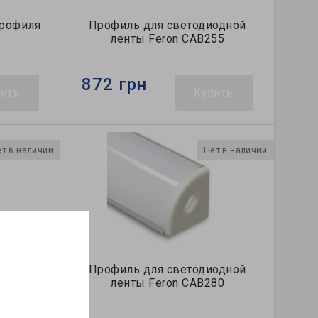
профиля
Профиль для светодиодной
ленты Feron CAB255
872 грн
пить
Купить
т в наличии
Нет в наличии
одной
Профиль для светодиодной
81
ленты Feron CAB280