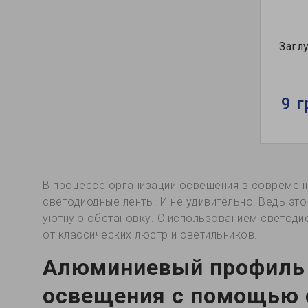
Загл
9 г
В процессе организации освещения в современ
светодиодные ленты. И не удивительно! Ведь эт
уютную обстановку. С использованием светоди
от классических люстр и светильников.
Алюминиевый профиль 
освещения с помощью 