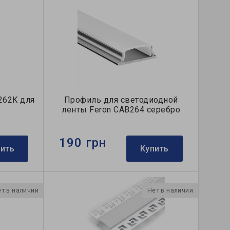
262K для
Профиль для светодиодной
2
ленты Feron CAB264 серебро
190 грн
пить
Купить
т в наличии
Нет в наличии