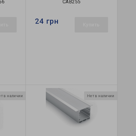
56
САВ255
24 грн
пить
Купить
т в наличии
Нет в наличии