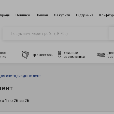
впраця
Новинки
Новини
Де купити
Підтримка
Конфігу
ное
Уличные
Дек
Прожекторы
ение
светильники
осв
для светодиодных лент
лент
 с 1 по 26 из 26