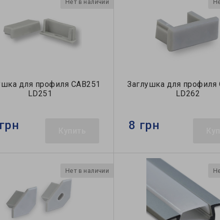
Нет в наличии
Не
ушка для профиля САВ251
Заглушка для профиля
LD251
LD262
грн
8 грн
Купить
Ку
Нет в наличии
Не