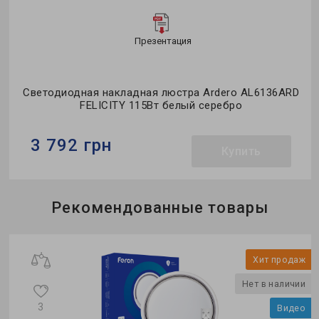
Презентация
Светодиодная накладная люстра Ardero AL6136ARD
FELICITY 115Вт белый серебро
3 792 грн
Купить
Бренд:
Ardero
Рекомендованные товары
Тип светильника:
потолочная люстра
Применение:
для спальни
ж
Хит продаж
и
Нет в наличии
3
о
Видео