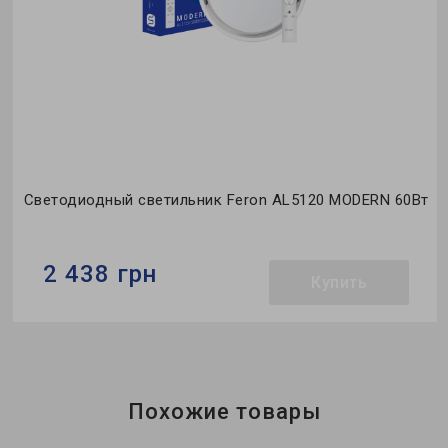
т
Светодиодный светильник Feron AL5120 MODERN 60Вт
2 438 грн
Купить
Бренд:
Feron
Тип светильника:
накладной
Коллекция:
MODERN
Похожие товары