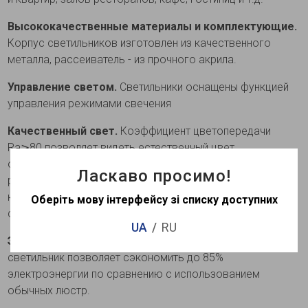
Высококачественные материалы и комплектующие.
Корпус светильников изготовлен из качественного
металла, рассеиватель - из прочного акрила.
Управление светом.
Светильники оснащены функцией
управления режимами свечения
Качественный свет.
Коэффициент цветопередачи
Ra⩾80 позволяет видеть естественный цвет
освещенных предметов. Благодаря правильному
Ласкаво просимо!
расположению светодиодов и качественным
компонентам сохраняется однородность свечения
Оберіть мову інтерфейсу зі списку доступних
светильника без темных зон.
UA
RU
Экономичность.
Современный светодиодный
светильник позволяет сэкономить до 85%
электроэнергии по сравнению с использованием
обычных люстр.