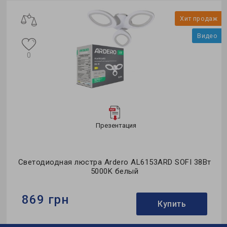
о
Хит продаж
Видео
0
Презентация
од
Светодиодная люстра Ardero AL6153ARD SOFI 38Вт
5000K белый
869 грн
Купить