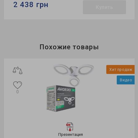
2 438 грн
Купить
Бренд:
Feron
Тип светильника:
накладной
Коллекция:
MODERN
Похожие товары
о
Хит продаж
Видео
0
Презентация