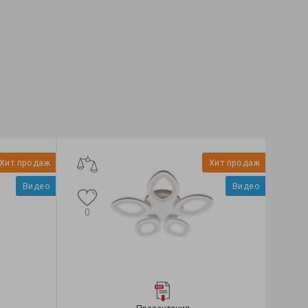
Feron
Бренд:
Feron
етильника:
накладной
Тип светильника:
накладн
ция:
BRILLANT
Коллекция:
EOS
Хит продаж
Хит продаж
Видео
Видео
0