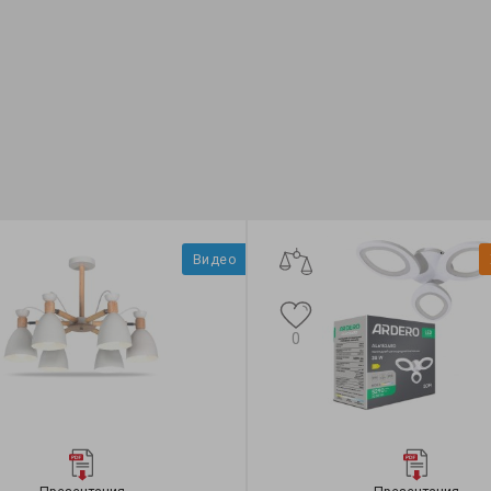
Бренд:
Feron
Бренд:
Тип светильника:
накладной
Тип св
Коллекция:
MODERN
Коллек
Видео
0