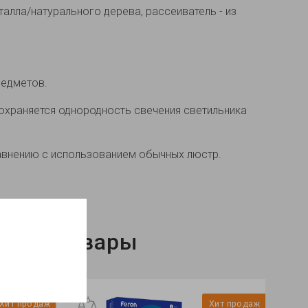
алла/натурального дерева, рассеиватель - из
редметов.
храняется однородность свечения светильника
авнению с использованием обычных люстр.
нные товары
Хит продаж