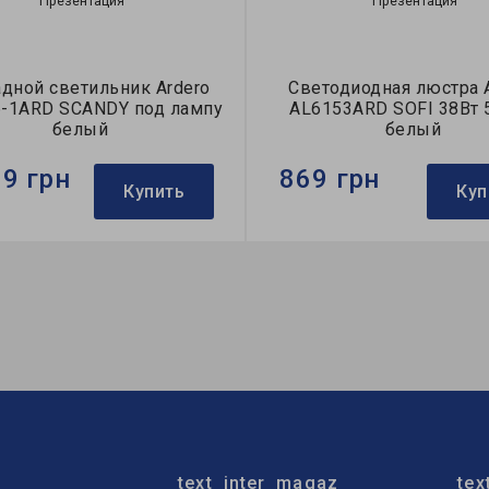
Презентация
Презентация
дной светильник Ardero
Светодиодная люстра 
-1ARD SCANDY под лампу
AL6153ARD SOFI 38Вт 
белый
белый
39 грн
869 грн
Купить
Куп
Ardero
Бренд:
Ardero
тильника:
накладной
Тип светильника:
потолочн
люстра
пы:
A60
Применение:
для спальни
text_inter_magaz
tex