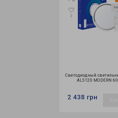
в наличии
Нет в наличии
3
2
Видео
Видео
 Feron
Светодиодный светильник Feron
Свето
т
AL5120 MODERN 60Вт
A
2 438 грн
2 1
ть
Купить