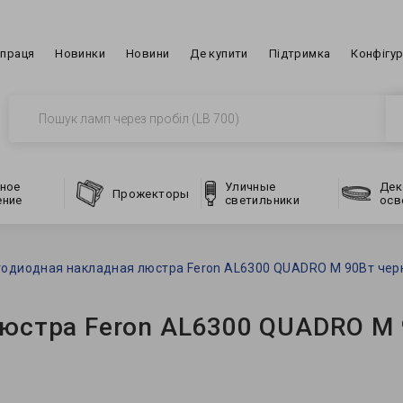
впраця
Новинки
Новини
Де купити
Підтримка
Конфігу
ное
Уличные
Дек
Прожекторы
ение
светильники
осв
одиодная накладная люстра Feron AL6300 QUADRO M 90Вт че
юстра Feron AL6300 QUADRO M