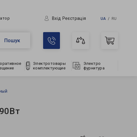
Вхід
Реєстрація
ратор
UA
RU
Пошук
оративное
Электротовары
Электро
ещение
комплектующие
фурнитура
рный
 90Вт