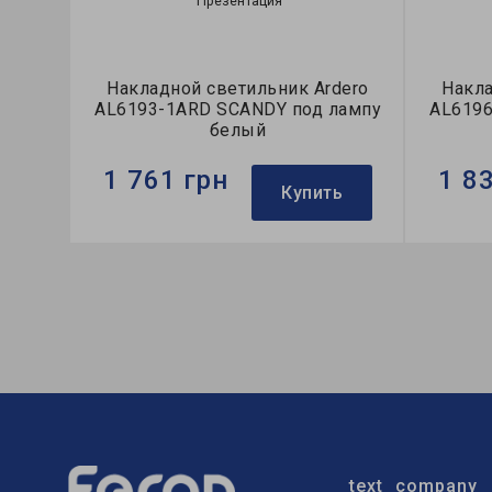
Презентация
Накладной светильник Ardero
Накла
AL6193-1ARD SCANDY под лампу
AL6196
белый
1 761 грн
1 8
Купить
Бренд:
Ardero
Бренд:
Тип светильника:
накладной
Тип све
Тип лампы:
A60
Тип лам
text_company