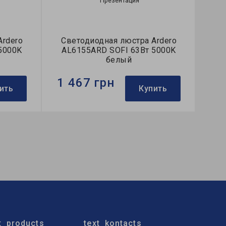
Презентация
Ardero
Светодиодная люстра Ardero
5000K
AL6155ARD SOFI 63Вт 5000K
белый
1 467 грн
ить
Купить
Бренд:
Ardero
ая
Тип светильника:
потолочная
люстра
Применение:
для спальни
t_products
text_kontacts