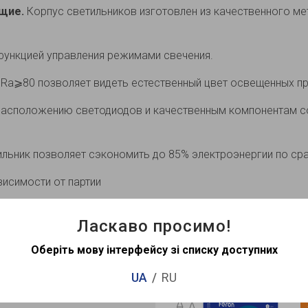
щие.
Корпус светильников изготовлен из качественного мет
ункцией управления режимами свечения.
Ra⩾80 позволяет видеть естественный цвет освещенных п
асположению светодиодов и качественным компонентам со
льник позволяет сэкономить до 85% электроэнергии по ср
висимости от партии
Ласкаво просимо!
Рекомендова
Оберіть мову інтерфейсу зі списку доступних
UA
RU
ит продаж
Хит продаж