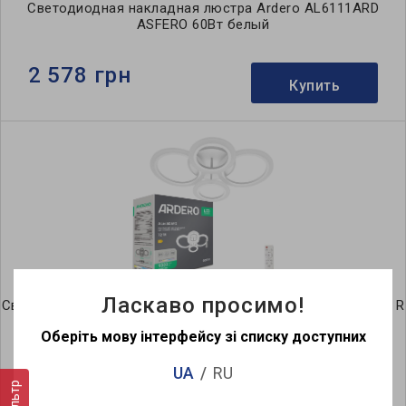
Светодиодная накладная люстра Ardero AL6111ARD
ASFERO 60Вт белый
2 578 грн
Купить
Ласкаво просимо!
Светодиодная накладная люстра Ardero AL6450ARD SOFT R
72Вт белый
Оберіть мову інтерфейсу зі списку доступних
2 032 грн
UA
RU
Купить
Фильтр