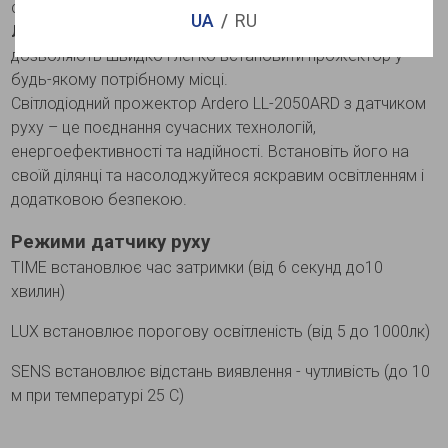
стійкість до погодних умов і довгий термін служби.
UA
RU
Легкий монтаж
: Компактний дизайн і проста установка
дозволяють швидко і легко встановити прожектор у
будь-якому потрібному місці.
Світлодіодний прожектор Ardero LL-2050ARD з датчиком
руху – це поєднання сучасних технологій,
енергоефективності та надійності. Встановіть його на
своїй ділянці та насолоджуйтеся яскравим освітленням і
додатковою безпекою.
Режими датчику руху
TIME встановлює час затримки (від 6 секунд до10
хвилин)
LUX встановлює порогову освітленість (від 5 до 1000лк)
SENS встановлює відстань виявлення - чутливість (до 10
м при температурі 25 С)