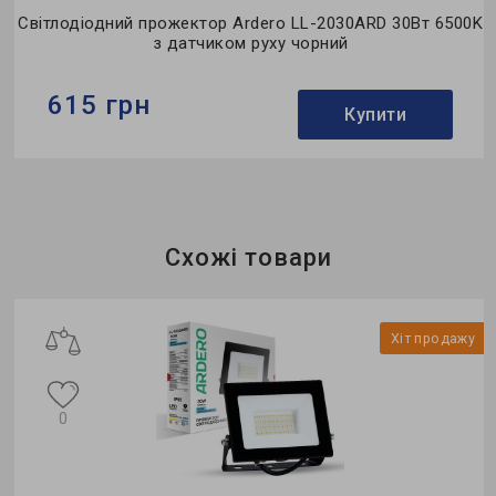
0K
Світлодіодний прожектор Ardero LL-2030ARD 30Вт 6500K
з датчиком руху чорний
615 грн
Купити
Бренд:
Ardero
Тип світильника:
світлодіодний прожектор
Тип джерела світла:
LED
Схожі товари
у
Хіт продажу
0