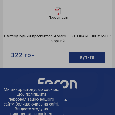
Презентація
0K
Світлодіодний прожектор Ardero LL-1030ARD 30Вт 6500K
чорний
322 грн
Купити
Бренд:
Ardero
Тип світильника:
світлодіодний прожектор
Тип джерела світла:
LED
Ми використовуємо cookies,
щоб поліпшити
персоналізацію нашого
text_kontacts
сайту. Залишаючись на сайті,
Ви даєте згоду на
text_golov_ofis
використання cookies.