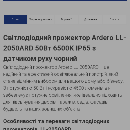
Опис
Характеристики
Гарантії
Доставка
Оплата
Світлодіодний прожектор Ardero LL-
2050ARD 50Вт 6500K IP65 з
датчиком руху чорний
Світлодіодний прожектор Ardero LL-2050ARD – це
надійний та ефективний освітлювальний пристрій, який
стане відмінним вибором для вашого дому або бізнесу.
З потужністю 50 Вт і яскравістю 4500 люменів, він
забезпечує потужне освітлення, яке ідеально підходить
для підсвічування дворів, гаражів, садів, фасадів
будівель та інших зовнішніх об'єктів.
Особливості та переваги світлодіодних
прожекторів LL-2050ARD