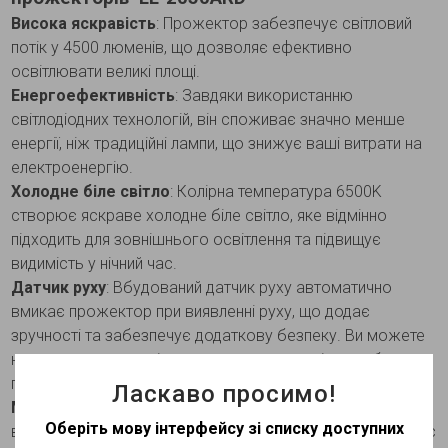
Висока яскравість
: Прожектор забезпечує світловий
потік у 4500 люменів, що дозволяє ефективно
освітлювати великі площі.
Енергоефективність
: Завдяки використанню
світлодіодних технологій, він споживає значно менше
енергії, ніж традиційні лампи, що знижує ваші витрати на
електроенергію.
Холодне біле світло
: Колірна температура 6500K
створює яскраве холодне біле світло, яке відмінно
підходить для зовнішнього освітлення та підвищує
видимість у нічний час.
Датчик руху
: Вбудований датчик руху автоматично
вмикає прожектор при виявленні руху, що додає
зручності та забезпечує додаткову безпеку. Ви можете
налаштувати чутливість датчика та тривалість роботи
після спрацьовування.
Ласкаво просимо!
Міцність і довговічність
: Корпус прожектора
Оберіть мову інтерфейсу зі списку доступних
виготовлений із високоякісних матеріалів, що забезпечує