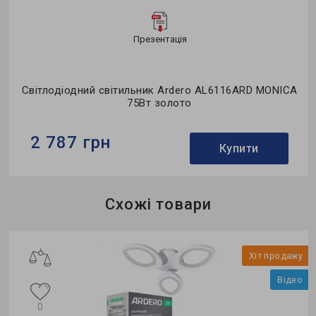
Презентація
Світлодіодний світильник Ardero AL6116ARD MONICA
75Вт золото
2 787 грн
Купити
Бренд:
Ardero
Схожі товари
Використання:
для спальні
Колекція:
MONICA
о
Хіт продажу
Відео
0