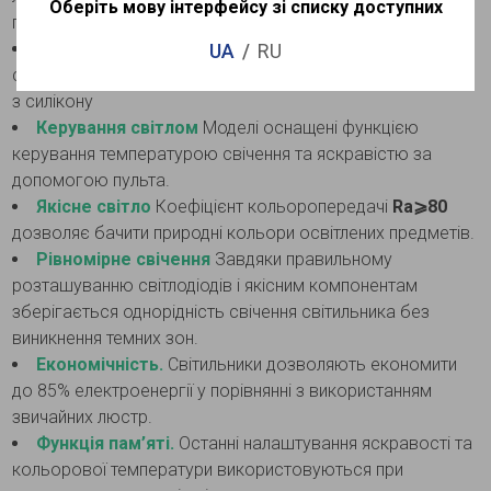
Оберіть мову інтерфейсу зі списку доступних
геометричного об'єкта
Високоякісні матеріали та комплектуючі
Корпус
UA
RU
світильників виготовлено з якісного металу, розсіювач -
з силікону
Керування світлом
Моделі оснащені функцією
керування температурою свічення та яскравістю за
допомогою пульта.
Якісне світло
Коефіцієнт кольоропередачі
Ra⩾80
дозволяє бачити природні кольори освітлених предметів.
Рівномірне свічення
Завдяки правильному
розташуванню світлодіодів і якісним компонентам
зберігається однорідність свічення світильника без
виникнення темних зон.
Економічність.
Світильники дозволяють економити
до 85% електроенергії у порівнянні з використанням
звичайних люстр.
Функція пам’яті.
Останні налаштування яскравості та
кольорової температури використовуються при