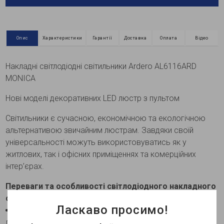
Опис
Характеристики
Гарантії
Доставка
Оплата
Відео
Накладні світлодіодні світильники Ardero AL6116ARD
MONICA
Нові моделі декоративних LED люстр з пультом
Світильники є сучасною, економічною та екологічною
альтернативою звичайним люстрам. Завдяки своїй
універсальності можуть використовуватись як у
житлових, так і офісних приміщеннях та комерційних
інтер’єрах.
Переваги та особливості світлодіодного накладного
світильника Ardero AL6116ARD MONICA 75Вт золото:
Ласкаво просимо!
Дизайн
Світильник має стильний “невагомий” та
лаконічний дизайн, що імітує ефект паріння у просторі