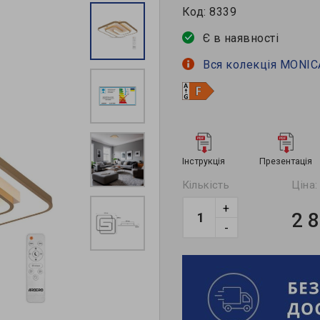
Код:
8339
Є в наявності
Вся колекція MONIC
Інструкція
Презентація
Кількість
Ціна:
+
2 
-