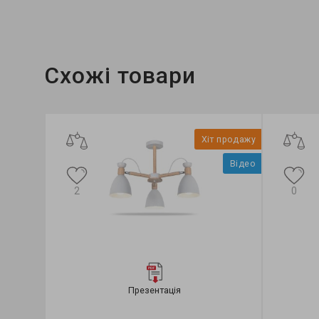
Колекція:
MONICA
Схожі товари
Хіт продажу
Відео
2
0
Презентація