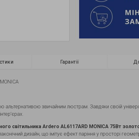
стики
Гарантії
Д
D MONICA
ою альтернативою звичайним люстрам. Завдяки своїй універ
інтер’єрах.
дного світильника Ardero AL6117ARD MONICA 75Вт золото
аконічний дизайн, що імітує ефект паріння у просторі геоме