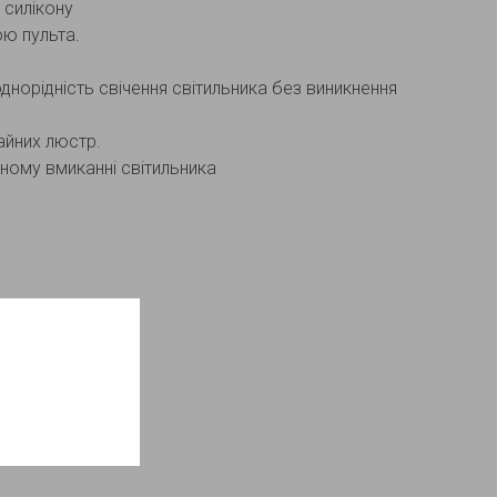
 силікону
ю пульта.
норідність свічення світильника без виникнення
айних люстр.
ному вмиканні світильника