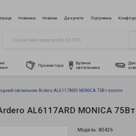
впраця
Новинки
Новини
Де купити
Підтримка
Конфігу
не
Вуличні
Дек
Прожектори
ення
світильники
осв
іодний світильник Ardero AL6117ARD MONICA 75Вт золото
 Ardero AL6117ARD MONICA 75Вт
Модель:
80426