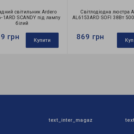
дний світильник Ardero
Світлодіодна люстра A
6-1ARD SCANDY під лампу
AL6153ARD SOFI 38Вт 500
білий
39 грн
869 грн
Купити
Куп
Ardero
Бренд:
Ardero
тильника:
накладний
Тип світильника:
потолочн
пи:
A60
Використання:
для спальні
text_inter_magaz
tex