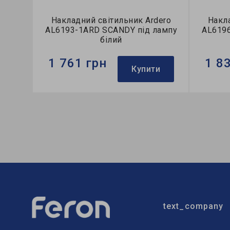
Накладний світильник Ardero
Накла
AL6193-1ARD SCANDY під лампу
AL619
білий
1 761 грн
1 8
Купити
Бренд:
Ardero
Бренд:
Тип світильника:
накладний
Тип сві
Тип лампи:
A60
Тип лам
text_company