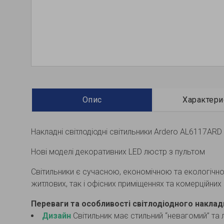
Опис
Характери
Накладні світлодіодні світильники Ardero AL6117AR
Нові моделі декоративних LED люстр з пультом
Світильники є сучасною, економічною та екологічн
житлових, так і офісних приміщеннях та комерційних 
Переваги та особливості світлодіодного накла
Дизайн
Світильник має стильний “невагомий” та л