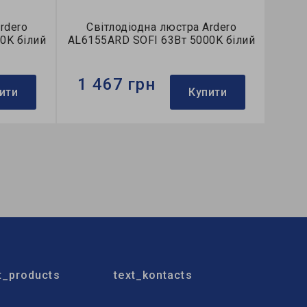
rdero
Світлодіодна люстра Ardero
0K білий
AL6155ARD SOFI 63Вт 5000K білий
1 467 грн
ити
Купити
Бренд:
Ardero
а люстра
Тип світильника:
потолочна люстра
Використання:
для спальні
t_products
text_kontacts