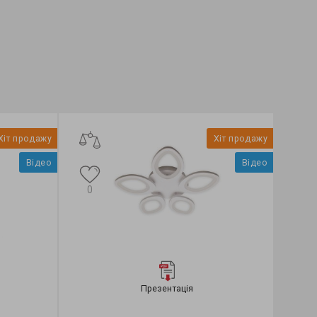
Хіт продажу
Хіт продажу
Відео
Відео
0
Презентація