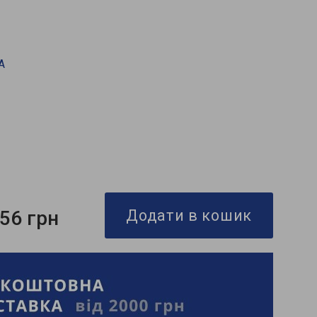
A
856 грн
Додати в кошик