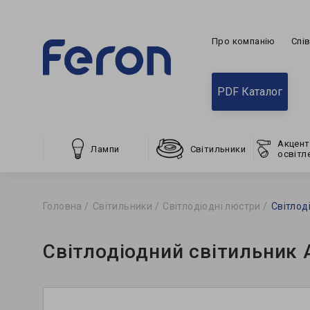
Про компанію
Спі
PDF Каталог
Акцент
Лампи
Світильники
освітл
Головна
Світильники
Світлодіодні люстри
Світлод
Світлодіодний світильник