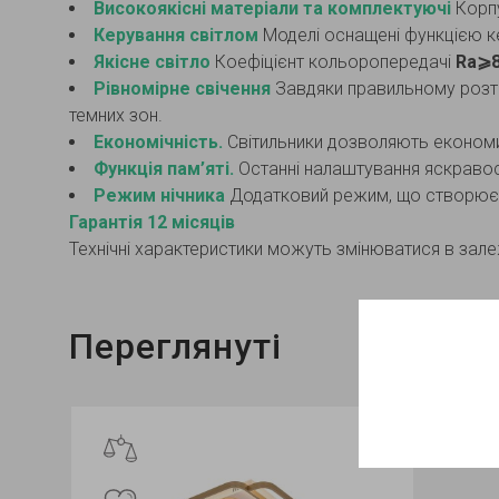
Високоякісні матеріали та комплектуючі
Корпу
Керування світлом
Моделі оснащені функцією к
Якісне світло
Коефіцієнт кольоропередачі
Ra⩾
Рівномірне свічення
Завдяки правильному розташ
темних зон.
Економічність.
Світильники дозволяють економит
Функція пам’яті.
Останні налаштування яскравос
Режим нічника
Додатковий режим, що створює м
Гарантія 12 місяців
Технічні характеристики можуть змінюватися в залеж
Переглянуті