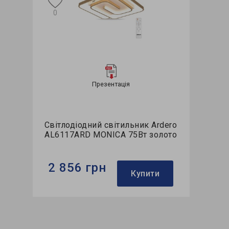
0
Презентація
Світлодіодний світильник Ardero
AL6117ARD MONICA 75Вт золото
2 856 грн
Купити
Бренд:
Ardero
Використання:
для спальні