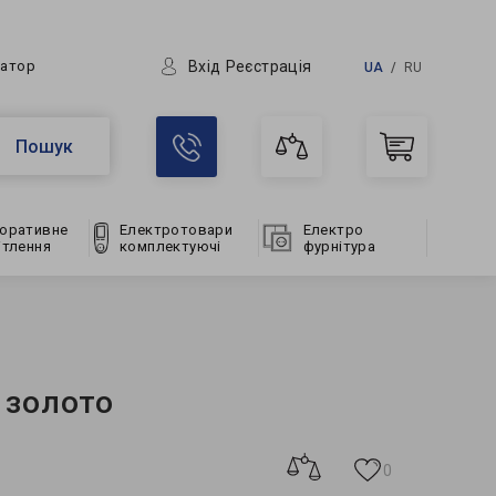
Вхід
Реєстрація
ратор
UA
RU
Пошук
оративне
Електротовари
Електро
ітлення
комплектуючі
фурнітура
 золото
0