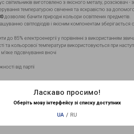
с світильників виготовлено з якісного металу, розсіювач - з
ерування температурою свічення та яскравістю за допомого
80
дозволяє бачити природні кольори освітлених предметів.
уванню світлодіодів і якісним компонентам зберігається од
и до 85% електроенергії у порівнянні з використанням звич
ті та кольорової температури використовуються при наступ
’яке підсвічування вночі
ності від партії
Ласкаво просимо!
Оберіть мову інтерфейсу зі списку доступних
UA
RU