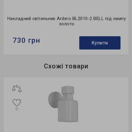
Накладний світильник Ardero BL2010-2 BELL під лампу
золото
730 грн
Купити
Бренд:
Ardero
Схожі товари
Тип світильника:
бра
Тип лампи:
P45
о
0