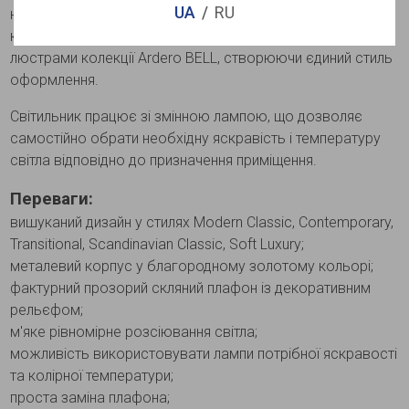
UA
RU
номерів, ресторанів, кафе та інших житлових і
комерційних просторів. Світильник легко комбінується з
люстрами колекції Ardero BELL, створюючи єдиний стиль
оформлення.
Світильник працює зі змінною лампою, що дозволяє
самостійно обрати необхідну яскравість і температуру
світла відповідно до призначення приміщення.
Переваги:
вишуканий дизайн у стилях Modern Classic, Contemporary,
Transitional, Scandinavian Classic, Soft Luxury;
металевий корпус у благородному золотому кольорі;
фактурний прозорий скляний плафон із декоративним
рельєфом;
м'яке рівномірне розсіювання світла;
можливість використовувати лампи потрібної яскравості
та колірної температури;
проста заміна плафона;