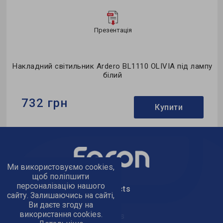
Презентація
д
Накладний світильник Ardero BL1110 OLIVIA під лампу
білий
732 грн
Купити
Бренд:
Ardero
Використання:
для спальні
Колекція:
OLIVIA
Ми використовуємо cookies,
щоб поліпшити
персоналізацію нашого
text_kontacts
сайту. Залишаючись на сайті,
Ви даєте згоду на
використання cookies.
text_golov_ofis