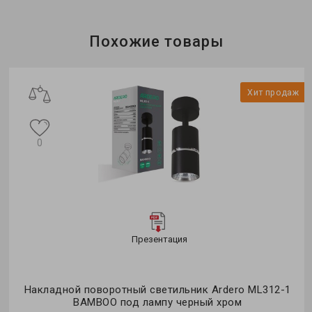
Бренд:
Feron
Тип светильника:
накладной
Тип лампы:
MR16
Похожие товары
ж
Хит продаж
0
Презентация
Накладной поворотный светильник Ardero ML312-1
BAMBOO под лампу черный хром