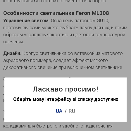
конструкцией без лишних элементов и зазоров.
Особенности светильника Feron ML308
Управление светом
. Оснащены патроном GU10,
поэтому вы сами можете выбрать лампу для них, и таким
образом управлять яркостью и цветовой температурой
свечения.
Дизайн.
Корпус светильника со вставкой из матового
акрилового полимера, создает эффект мягкого
декоративного свечение при включенном светильнике.
Эстетичность конструкции.
Светильники имеют
съемное фиксирующее кольцо, перекрывает контуры
Ласкаво просимо!
лампы. Благодаря этому они выглядят цельной
Оберіть мову інтерфейсу зі списку доступних
конструкцией без лишних элементов и зазоров.
UA
RU
Удобный монтаж.
Светильники имеют простой монтаж
и надежную фиксацию. Оснащены клеммными
колодками для быстрого и удобного подключения