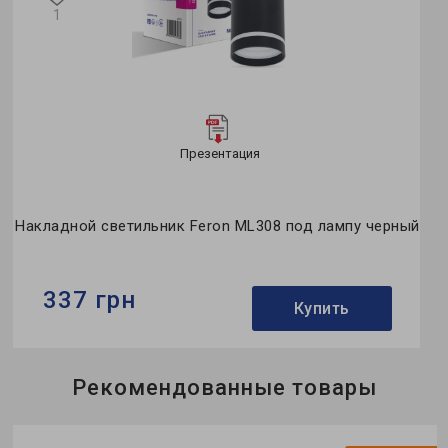
1
Презентация
Накладной светильник Feron ML308 под лампу черный
337 грн
Купить
Бренд:
Feron
Рекомендованные товары
Тип светильника:
накладной
Тип лампы:
MR16