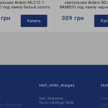
ильник Ardero ML312-1
светильник Ardero ML
 под лампу белый золото
BAMBOO под лампу черн
 грн
309 грн
Купить
Куп
Ardero
Бренд:
Ardero
тильника:
накладной
Тип светильника:
накладн
пы:
MR16
Коллекция:
BAMBOO
text_inter_magaz
tex
s
text_timework
Лам
Пн-пт с 8.00 до 18.00
_offert_href
Сві