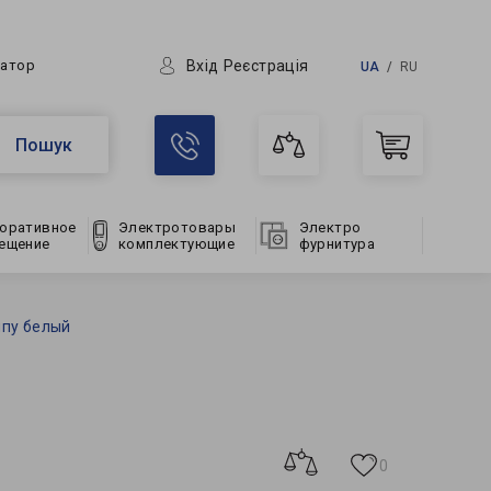
Вхід
Реєстрація
ратор
UA
RU
Пошук
оративное
Электротовары
Электро
ещение
комплектующие
фурнитура
мпу белый
0