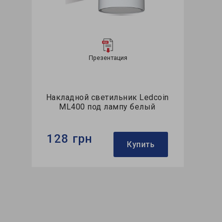
Презентация
Накладной светильник Ledcoin
ML400 под лампу белый
128 грн
Купить
Бренд:
Ledcoin
Тип светильника:
накладной
Тип лампы:
GX35