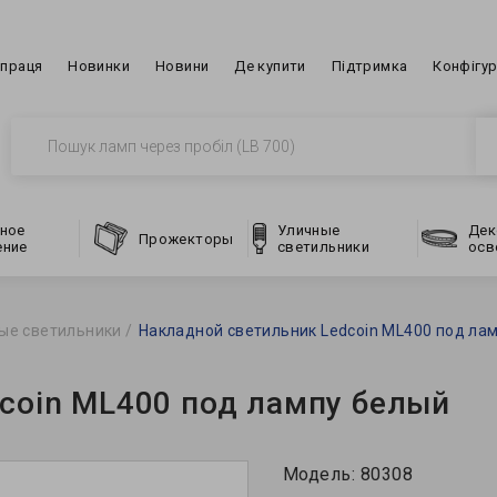
впраця
Новинки
Новини
Де купити
Підтримка
Конфігу
ное
Уличные
Дек
Прожекторы
ение
светильники
осв
ые светильники
Накладной светильник Ledcoin ML400 под ла
coin ML400 под лампу белый
Модель:
80308