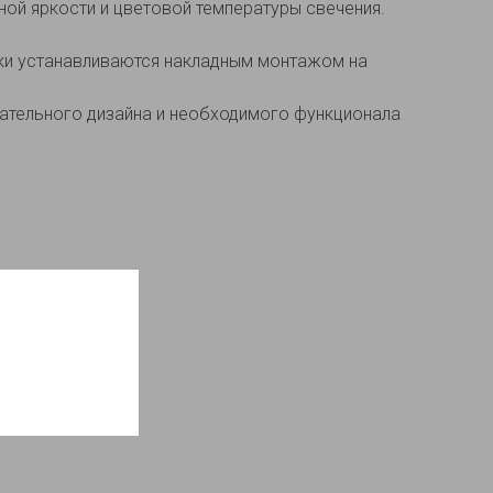
ой яркости и цветовой температуры свечения.
ики устанавливаются накладным монтажом на
ательного дизайна и необходимого функционала