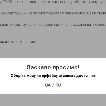
GХ53, что позволит самостоятельно подобрать лампу нужн
ой конструкции легко монтируется и заменяется. Светильн
анную конструкцию, позволяющую при сохранении привлек
висимости от партии
Ласкаво просимо!
Оберіть мову інтерфейсу зі списку доступних
UA
RU