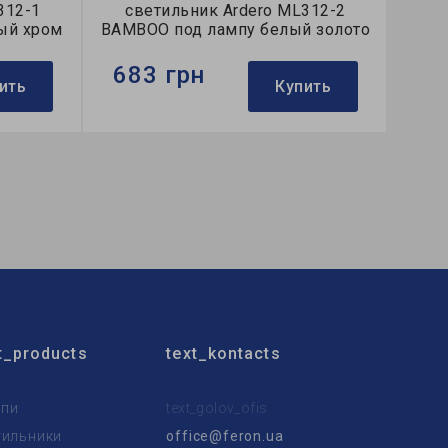
312-1
светильник Ardero ML312-2
ый хром
BAMBOO под лампу белый золото
683 грн
ить
Купить
Бренд:
Ardero
ой
Тип светильника:
накладной
Тип лампы:
MR16
t_products
text_kontacts
пи
text_golov_ofis
тильники
office@feron.ua