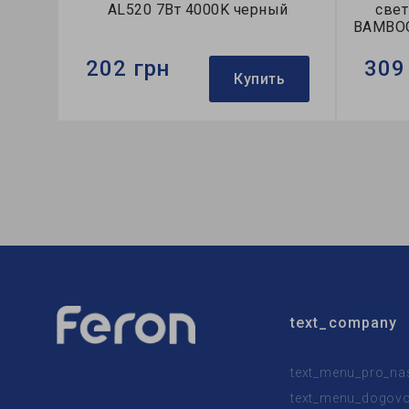
AL520 7Вт 4000K черный
свет
BAMBOO
202 грн
309
Купить
Бренд:
Feron
Бренд:
Тип светильника:
накладной
Тип све
Тип источника света:
LED
Тип лам
text_company
text_menu_pro_na
text_menu_dogovor