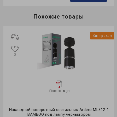
Бренд:
Ledcoin
Похожие товары
Тип светильника:
накладной
Тип лампы:
MR16
ж
Хит продаж
0
Презентация
Накладной поворотный светильник Ardero ML312-1
BAMBOO под лампу черный хром