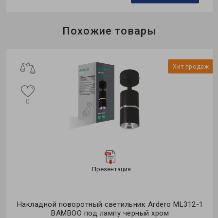
Бренд:
Ledcoin
Похожие товары
Тип светильника:
накладной
Тип лампы:
MR16
ж
Хит продаж
0
Презентация
Накладной поворотный светильник Ardero ML312-1
BAMBOO под лампу черный хром