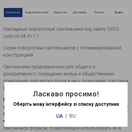
Описание
Характеристики
Гарантии
Доставка
Оплата
Видео
Накладные поворотные светильники под лампу GX53
Ledcoin МL411-1
Серия поворотных светильников с оптимизированной
конструкцией
Светильники предназначены для общего и
декоративного освещения жилых и общественных
помещений, подсветка полок и ниш, освещение торговых
витрин, освещение квартир.
Ласкаво просимо!
Преимущества и особенности накладного
Оберіть мову інтерфейсу зі списку доступних
светильника поворотного
Ledcoin ML411-1 под лампу
GX53 черного цвета:
UA
RU
Классический дизайн.
Светильники отличаются
лаконичной формой, позволяющей использовать их в