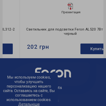
Презентация
Светильник для подсветки Feron AL520 7Вт 4000K
черный
202 грн
Купить
Бренд:
Feron
Тип светильника:
накладной
Тип источника света:
LED
Мы используем cookies,
чтобы улучшить
персонализацию нашего
text_kontacts
сайта. Оставаясь на сайте, Вы
соглашаетесь с
использованием cookies.
text_golov_ofis
Детальніше