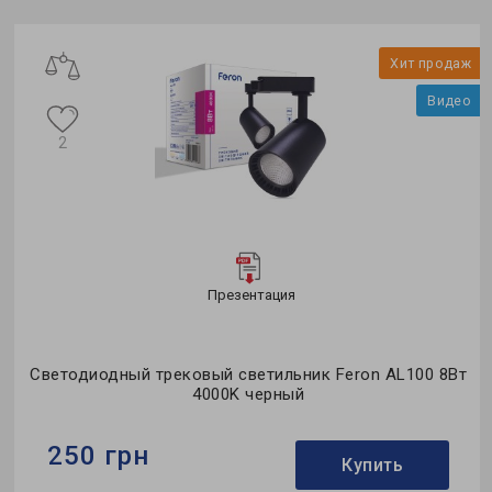
Тип светильника:
трековый
Тип лампы:
GX35
ж
Хит продаж
о
Видео
2
Презентация
ro
Светодиодный трековый светильник Feron AL100 8Вт
4000K черный
250 грн
Купить