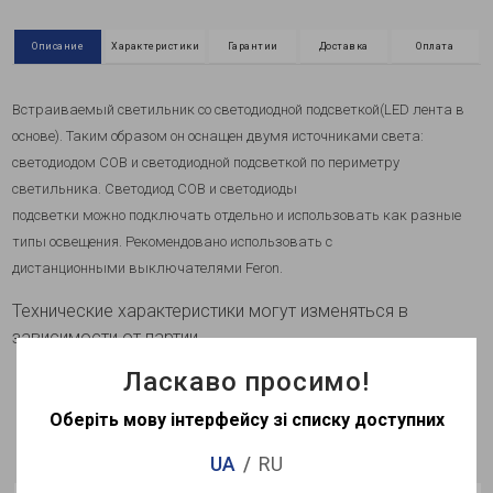
Описание
Характеристики
Гарантии
Доставка
Оплата
Встраиваемый светильник со светодиодной подсветкой
(LED лента в
основе). Таким образом он
оснащен двумя источниками света:
светодиодом COB и светодиодной подсветкой по периметру
светильника. Светодиод COB и светодиоды
подсветки
можно подключать отдельно и использовать как разные
типы освещения. Рекомендовано использовать с
дистанционными выключателями Feron.
Технические характеристики могут изменяться в
зависимости от партии
Ласкаво просимо!
Оберіть мову інтерфейсу зі списку доступних
Просмотренные
UA
RU