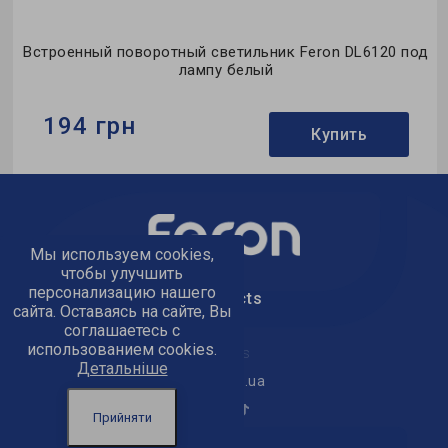
д
Встроенный поворотный светильник Feron DL6120 под
лампу белый
194 грн
Купить
Бренд:
Feron
Тип светильника:
встроенный
Тип лампы:
MR16
Мы используем cookies,
чтобы улучшить
персонализацию нашего
text_kontacts
сайта. Оставаясь на сайте, Вы
соглашаетесь с
использованием cookies.
text_golov_ofis
Детальніше
office@feron.ua
Прийняти