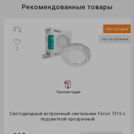
Бренд:
Feron
Рекомендованные товары
Тип светильника:
встроенный
Тип источника света:
Под лампу
ж
Хит продаж
и
Нет в наличии
2
Презентация
Светодиодный встроенный светильник Feron 7315 с
подсветкой прозрачный