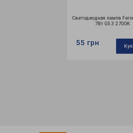
иодная лампа Feron LB-196
Светодиодная лампа Fer
7Вт G5.3 2700K
6Вт G5.3 2700K
грн
50 грн
Купить
Ку
Feron
Бренд:
Feron
актор:
MR-тип
Формфактор:
MR-тип
ция:
Saffit
Коллекция:
Standard