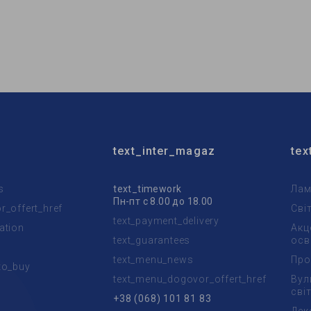
Feron
Бренд:
Feron
тильника:
встроенный
Тип светильника:
встроен
пы:
MR16
Тип лампы:
MR16
text_inter_magaz
tex
s
text_timework
Лам
Пн-пт с 8.00 до 18.00
_offert_href
Сві
text_payment_delivery
ation
Акц
text_guarantees
осв
text_menu_news
Про
to_buy
text_menu_dogovor_offert_href
Вул
t
сві
+38 (068) 101 81 83