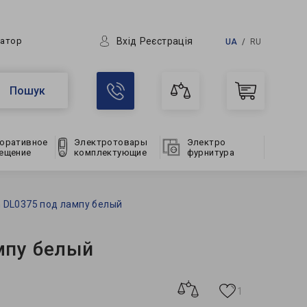
Вхід
Реєстрація
ратор
UA
RU
Пошук
оративное
Электротовары
Электро
ещение
комплектующие
фурнитура
 DL0375 под лампу белый
мпу белый
1