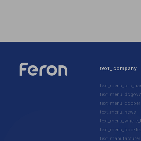
Бренд:
Feron
Бренд:
Тип светильника:
встроенный
Тип све
Тип лампы:
MR16
Тип лам
text_company
text_menu_pro_na
text_menu_dogovor
text_menu_cooper
text_menu_news
text_menu_where_
text_menu_bookle
text_manufacturer