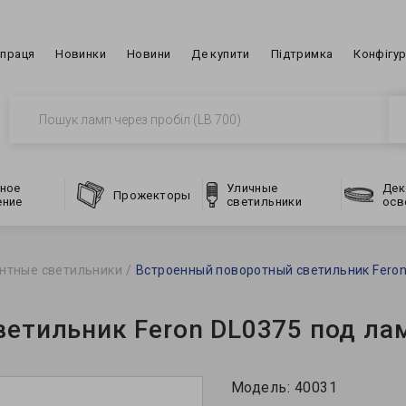
впраця
Новинки
Новини
Де купити
Підтримка
Конфігу
ное
Уличные
Дек
Прожекторы
ение
светильники
осв
нтные светильники
Встроенный поворотный светильник Feron
етильник Feron DL0375 под ла
Модель:
40031