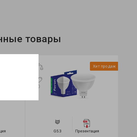
нные товары
Хит продаж
Хит продаж
0
2
ация
G5.3
Презентация