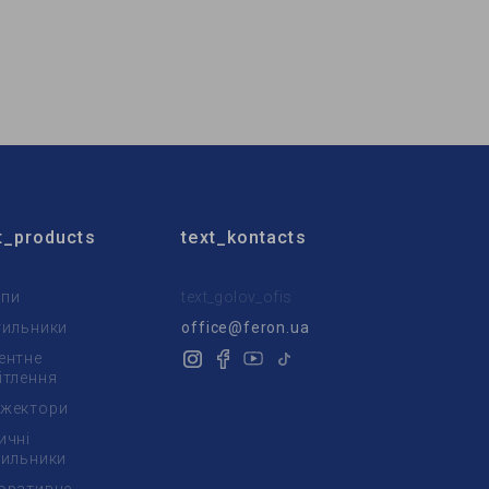
Бренд:
Feron
ный
Тип светильника:
встроенный
Тип лампы:
MR16
t_products
text_kontacts
пи
text_golov_ofis
тильники
office@feron.ua
ентне
ітлення
жектори
ичні
тильники