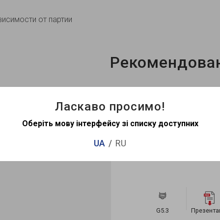
висимости от партии
Рекомендова
Ласкаво просимо!
Хит продаж
Оберіть мову інтерфейсу зі списку доступних
0
UA
RU
G5.3
Презентация
G5.3
Презент