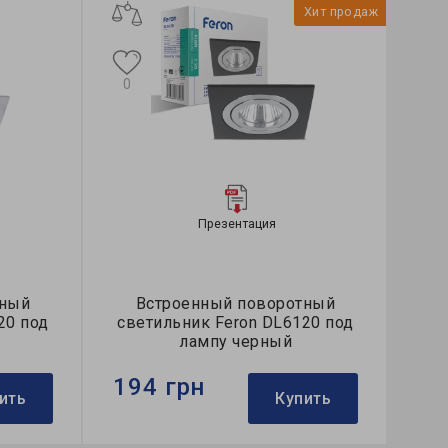
Хит продаж
0
Презентация
тный
Встроенный поворотный
20 под
светильник Feron DL6120 под
лампу черный
194 грн
ить
Купить