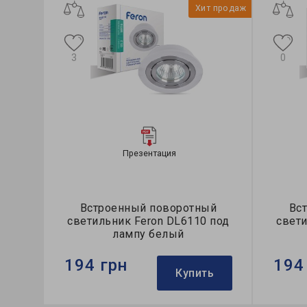
Хит продаж
3
0
Презентация
Встроенный поворотный
Вс
светильник Feron DL6110 под
свети
лампу белый
194 грн
194
Купить