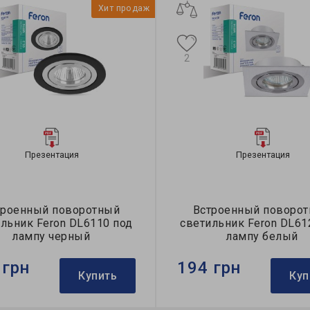
Хит продаж
2
Презентация
Презентация
троенный поворотный
Встроенный поворо
льник Feron DL6110 под
светильник Feron DL61
лампу черный
лампу белый
 грн
194 грн
Купить
Куп