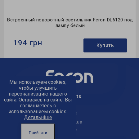
д
Встроенный поворотный светильник Feron DL6120 под
лампу белый
194 грн
Купить
Бренд:
Feron
Тип светильника:
встроенный
Мы используем cookies,
Тип лампы:
MR16
чтобы улучшить
персонализацию нашего
text_kontacts
сайта. Оставаясь на сайте, Вы
соглашаетесь с
использованием cookies.
text_golov_ofis
Детальніше
office@feron.ua
Прийняти