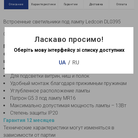
Описание
Характеристики
Гарантии
Доставка
Оплата
Встроенные светильники под лампу Ledcoin DL0395
Серия точечных светильников
Ласкаво просимо!
Преимущества и особенности встроенного
Оберіть мову інтерфейсу зі списку доступних
светильника Ledcoin DL0395 под лампу черного
цвета:
UA
RU
Для декоративного и акцентного освещения
Для подсветки витрин, ниш и полок
Удобный монтаж благодаря прижимным пружинам
Углубленное расположение лампы
Патрон G5.3 под лампу MR16
Максимально допустимая мощность лампы – 13Вт
Степень защиты IP20
Гарантия 12 месяцев
Технические характеристики могут изменяться в
зависимости от партии