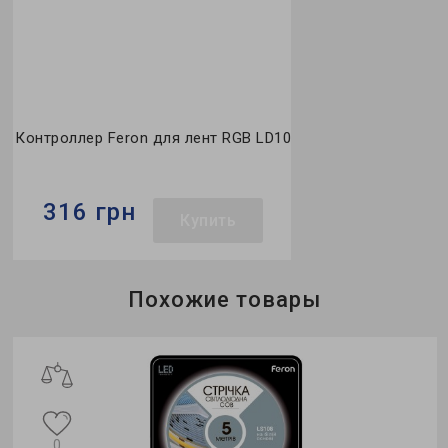
Контроллер Feron для лент RGB LD10
316 грн
Купить
Бренд:
Feron
Похожие товары
Напряжение, V:
12
Степень защиты:
IP20
ж
0