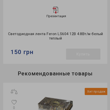
Презентация
Светодиодная лента Feron LS604 12В 4.8Вт/м белый
теплый
150 грн
Купить
Бренд:
Feron
Рекомендованные товары
Мощность в рабочем режиме Pon, W:
4,8
Напряжение, V:
12
ж
Хит продаж
0