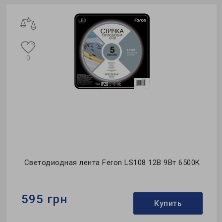
ж
0
Светодиодная лента Feron LS108 12В 9Вт 6500K
595 грн
Купить