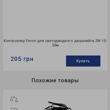
Контроллер Feron для светодиодного дюралайта 2W 10-
50м
205 грн
Купить
Бренд:
Feron
Похожие товары
Гарантия:
0,5 месяца
ж