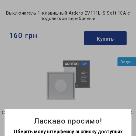
Выключатель 1-клавишный Ardero EV111L-S Soft 10А с
подсветкой серебряный
160 грн
Купить
Видео
Светорегулятор поворотный Ardero EV111D-S Soft 5-100Вт
серебряный
Ласкаво просимо!
Оберіть мову інтерфейсу зі списку доступних
1 385 грн