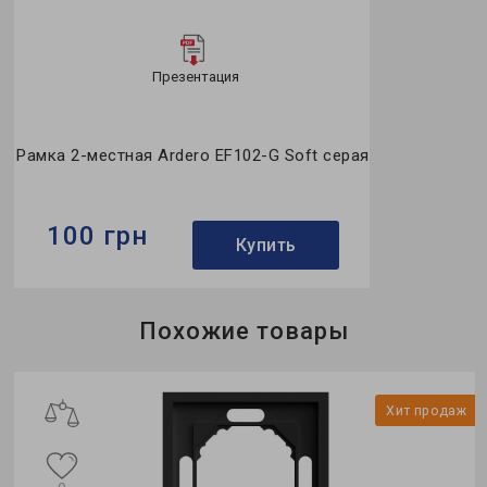
Презентация
Рамка 2-местная Ardero EF102-G Soft серая
100 грн
Купить
Бренд:
Ardero
Похожие товары
Тип:
рамка
Применение:
для помещения
Хит продаж