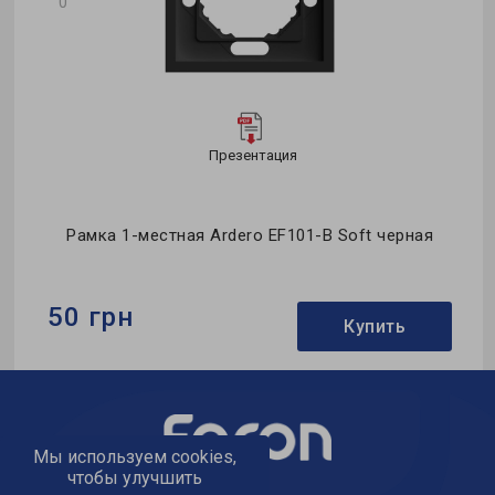
0
Презентация
Рамка 1-местная Ardero EF101-B Soft черная
50 грн
Купить
Бренд:
Ardero
Тип:
рамка
Мы используем cookies,
Применение:
для помещения
чтобы улучшить