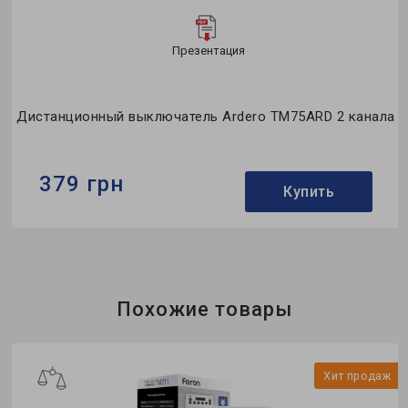
Презентация
а
Дистанционный выключатель Ardero TM75ARD 2 канала
379 грн
Купить
Бренд:
Ardero
Напряжение, V:
230
Размер:
60*42*25 мм
Похожие товары
ж
Хит продаж