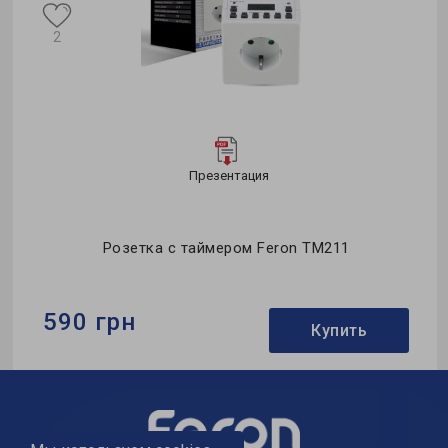
2
Презентация
on
Розетка с таймером Feron TM211
590 грн
Купить
Бренд:
Feron
Напряжение, V:
230