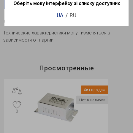
Оберіть мову інтерфейсу зі списку доступних
Описание
Характеристики
Доставка
Оплата
UA
RU
Трансформатор электронны
й понижающий
Технические характеристики могут изменяться в
зависимости от партии
Просмотренные
Хит продаж
Нет в наличии
0