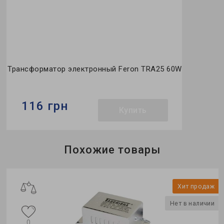
Трансформатор электронный Feron TRA25 60W
116 грн
Купить
Бренд:
Feron
Похожие товары
Материал:
металл
Размер:
80х28х34 мм
ж
Хит продаж
и
Нет в наличии
0