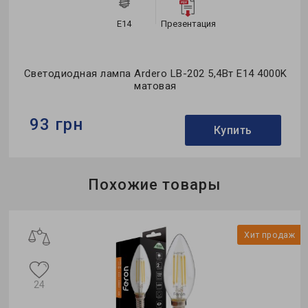
E14
Презентация
Светодиодная лампа Ardero LB-202 5,4Вт E14 4000K
матовая
93 грн
Купить
Бренд:
Ardero
Похожие товары
Тип лампы:
G45
Мощность в рабочем режиме Pon, W:
5,4
ж
Хит продаж
24