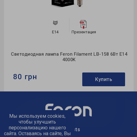
E14
Презентация
Светодиодная лампа Feron Filament LB-158 6Вт E14
4000K
80 грн
Купить
Бренд:
Feron
Формфактор:
С-тип
Коллекция:
Filament
Мы используем cookies,
чтобы улучшить
персонализацию нашего
text_kontacts
сайта. Оставаясь на сайте, Вы