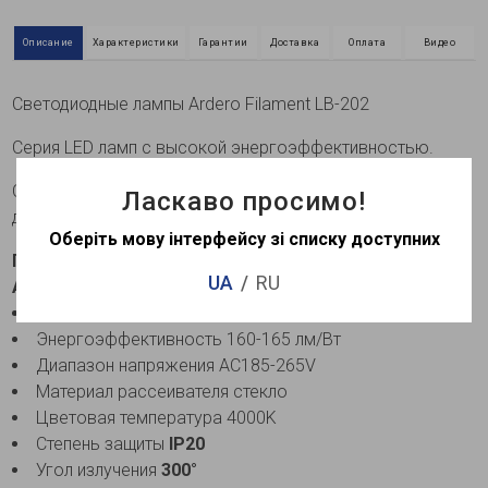
Описание
Характеристики
Гарантии
Доставка
Оплата
Видео
Светодиодные лампы Ardero Filament LB-202
Серия LED ламп с высокой энергоэффективностью.
Световой поток лампы остается стабильным в
Ласкаво просимо!
диапазоне напряжения 185-265 В
Оберіть мову інтерфейсу зі списку доступних
Преимущества и особенности светодиодной лампы
UA
RU
Ardero LB-202 5,4Вт E14 4000K матовая:
Драйвер IC DOB
Энергоэффективность 160-165 лм/Вт
Диапазон напряжения AC185-265V
Материал рассеивателя стекло
Цветовая температура 4000K
Степень защиты
IP20
Угол излучения
300°