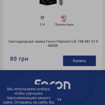
E14
Презентация
Светодиодная лампа Feron Filament LB-158 6Вт E14
4000K
80 грн
Купить
Бренд:
Feron
Формфактор:
С-тип
Коллекция:
Filament
Мы используем cookies,
чтобы улучшить
персонализацию нашего
text_kontacts
сайта. Оставаясь на сайте, Вы