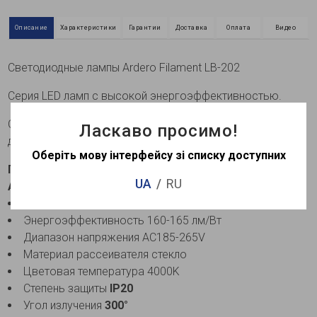
Описание
Характеристики
Гарантии
Доставка
Оплата
Видео
Светодиодные лампы Ardero Filament LB-202
Серия LED ламп с высокой энергоэффективностью.
Световой поток лампы остается стабильным в
Ласкаво просимо!
диапазоне напряжения 185-265 В
Оберіть мову інтерфейсу зі списку доступних
Преимущества и особенности светодиодной лампы
UA
RU
Ardero LB-202 7,6Вт E14 4000K:
Драйвер IC DOB
Энергоэффективность 160-165 лм/Вт
Диапазон напряжения AC185-265V
Материал рассеивателя стекло
Цветовая температура 4000K
Степень защиты
IP20
Угол излучения
300°