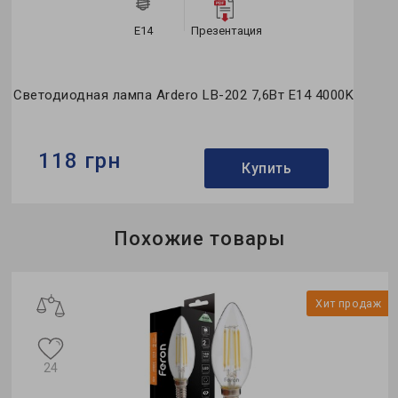
E14
Презентация
Светодиодная лампа Ardero LB-202 7,6Вт E14 4000K
118 грн
Купить
Бренд:
Ardero
Похожие товары
Тип лампы:
G45
Мощность в рабочем режиме Pon, W:
7,6
ж
Хит продаж
24