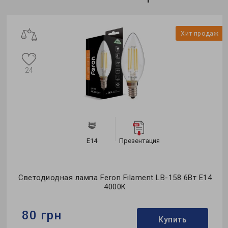
Формфактор:
С-тип
Коллекция:
Standard
ж
Хит продаж
24
E14
Презентация
Светодиодная лампа Feron Filament LB-158 6Вт E14
4000K
80 грн
Купить