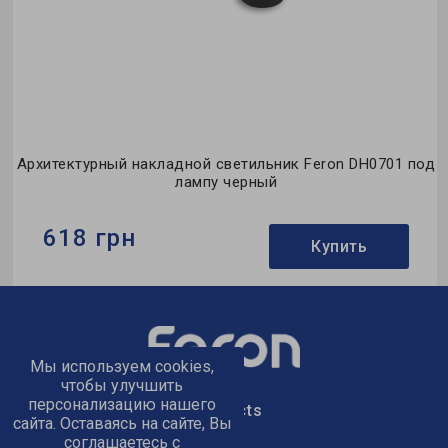
од
Архитектурный накладной светильник Feron DH0701 под
лампу черный
618 грн
Купить
Бренд:
Feron
Тип светильника:
накладной
Тип источника света:
Под лампу
Мы используем cookies,
чтобы улучшить
персонализацию нашего
text_kontacts
сайта. Оставаясь на сайте, Вы
соглашаетесь с