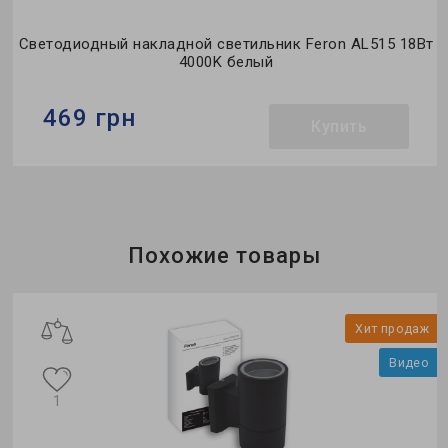
Светодиодный накладной светильник Feron AL515 18Вт
4000K белый
469 грн
Купить
Бренд:
Feron
Тип светильника:
накладной
Тип источника света:
LED
Похожие товары
ж
Хит продаж
о
Видео
1