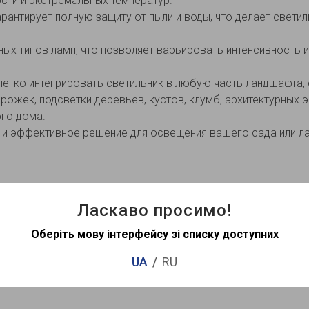
сти и экстремальных температур.
рантирует полную защиту от пыли и воды, что делает свети
ных типов ламп, что позволяет варьировать интенсивность
легко интегрировать светильник в любую часть ландшафта,
ожек, подсветки деревьев, кустов, клумб, архитектурных 
ого дома.
е и эффективное решение для освещения вашего сада или л
Ласкаво просимо!
Оберіть мову інтерфейсу зі списку доступних
UA
RU