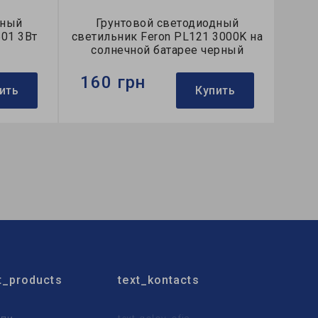
дный
Грунтовой светодиодный
601 3Вт
светильник Feron PL121 3000K на
солнечной батарее черный
160 грн
ить
Купить
Бренд:
Feron
Тип светильника:
газонный
Применение:
для газоннов
t_products
text_kontacts