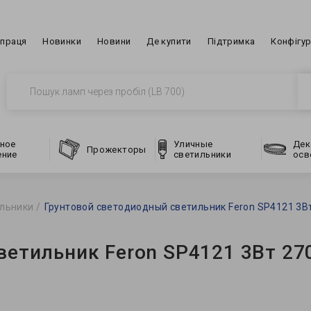
впраця
Новинки
Новини
Де купити
Підтримка
Конфігу
ное
Уличные
Дек
Прожекторы
ение
светильники
осв
льники
Грунтовой светодиодный светильник Feron SP4121 3В
ветильник Feron SP4121 3Вт 27