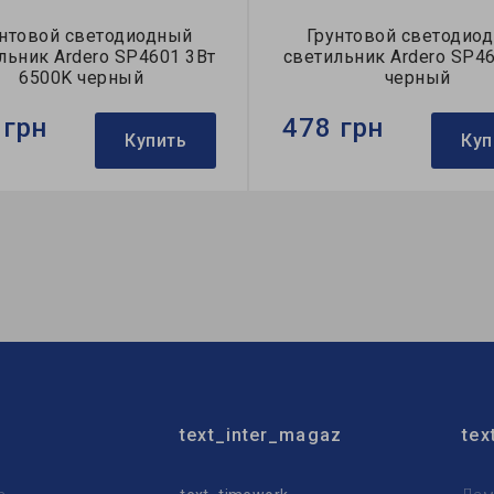
унтовой светодиодный
Грунтовой светодио
льник Ardero SP4601 3Вт
светильник Ardero SP4
6500K черный
черный
 грн
478 грн
Купить
Куп
Ardero
Бренд:
Ardero
тильника:
уличный
Тип светильника:
уличный
очника света:
LED
Тип источника света:
LED
text_inter_magaz
tex