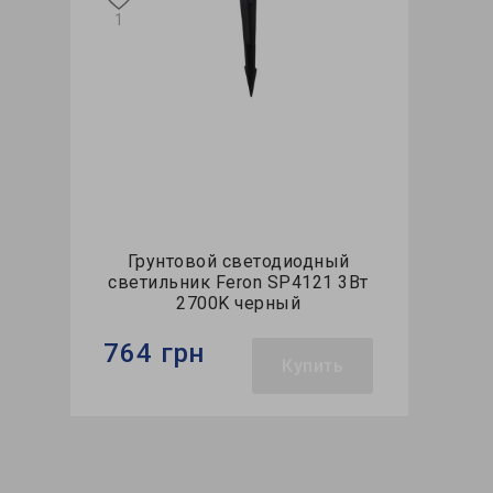
1
Грунтовой светодиодный
светильник Feron SP4121 3Вт
2700K черный
764 грн
Купить
Бренд:
Feron
Тип светильника:
уличный