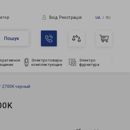
Вхід
Реєстрація
ратор
UA
RU
Пошук
оративное
Электротовары
Электро
ещение
комплектующие
фурнитура
т 2700K черный
00K