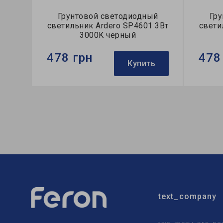
Грунтовой светодиодный
Гр
светильник Ardero SP4601 3Вт
свети
3000K черный
478 грн
478
Купить
Бренд:
Ardero
Бренд:
Тип светильника:
уличный
Тип све
Тип источника света:
LED
Тип ист
text_company