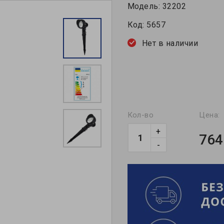
Модель:
32202
Код:
5657
Нет в наличии
Кол-во
Цена:
+
764
-