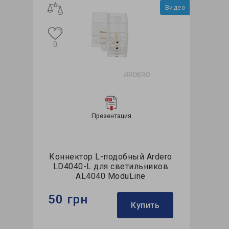
Видео
0
Презентация
Коннектор L-подобный Ardero
LD4040-L для светильников
AL4040 ModuLine
50 грн
Купить