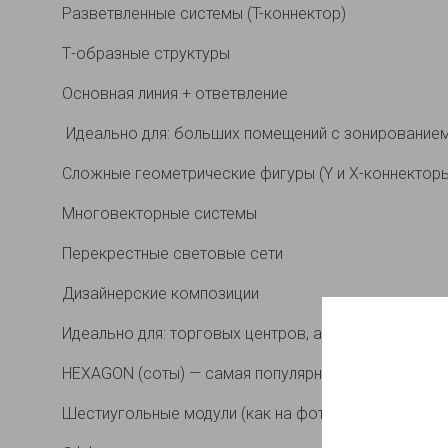
Разветвленные системы (T-коннектор)
Т-образные структуры
Основная линия + ответвление
Идеально для: больших помещений с зонирование
Сложные геометрические фигуры (Y и X-коннектор
Многовекторные системы
Перекрестные световые сети
Дизайнерские композиции
Идеально для: торговых центров, автосалонов, ope
HEXAGON (соты) — самая популярная конфигурация
Шестиугольные модули (как на фото)