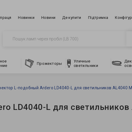
впраця
Новинки
Новини
Де купити
Підтримка
Конфігу
ное
Уличные
Дек
Прожекторы
ение
светильники
осв
нектор L-подобный Ardero LD4040-L для светильников AL4040 M
ero LD4040-L для светильников