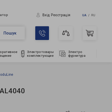
Вхід
Реєстрація
ратор
UA
RU
Пошук
оративное
Электротовары
Электро
ещение
комплектующие
фурнитура
oduLine
 AL4040