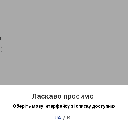
м
ы)
Ласкаво просимо!
n-space
Оберіть мову інтерфейсу зі списку доступних
UA
RU