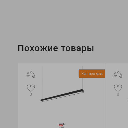
Бренд:
Ardero
Тип светильника:
коннектор
Коллекция:
ModuLine
Похожие товары
Хит продаж
0
0