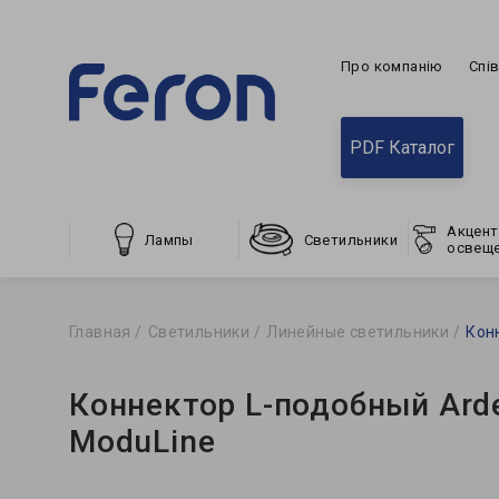
Про компанію
Спі
PDF Каталог
Акцент
Лампы
Светильники
освещ
Главная
Светильники
Линейные светильники
Кон
Коннектор L-подобный Ard
ModuLine