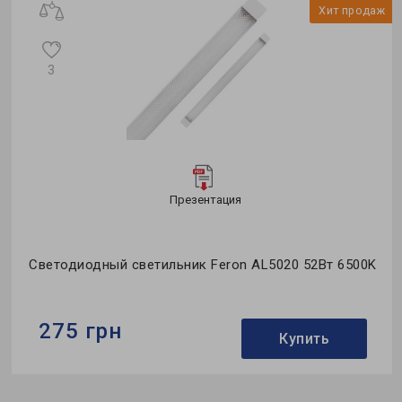
ж
Хит продаж
3
Презентация
Светодиодный светильник Feron AL5020 52Вт 6500K
275 грн
Купить