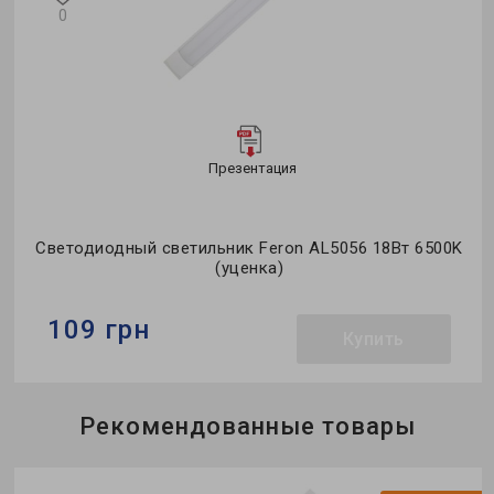
0
Презентация
Светодиодный светильник Feron AL5056 18Вт 6500K
(уценка)
109 грн
Купить
Бренд:
Feron
Рекомендованные товары
Тип светильника:
линейный
Тип источника света:
LED