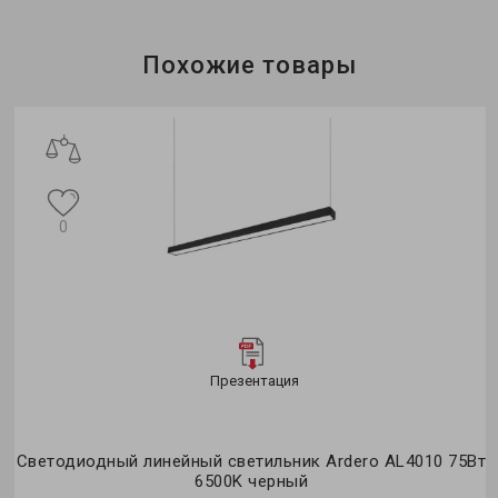
Бренд:
Feron
Тип светильника:
линейный
Применение:
офис
Похожие товары
ж
0
Презентация
Вт
Светодиодный линейный светильник Ardero AL4010 75Вт
6500K черный