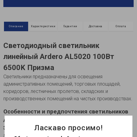
Описание
Характеристики
Гарантии
Доставка
Оплата
Светодиодный светильник
линейный Ardero AL5020 100Вт
6500K Призма
Светильники предназначены для освещения
административных помещений, торговых площадей,
коридоров, лестничных пролетов, складских и
производственных помещений на чистых производствах.
Особенности и предпочтения светильников
Ardero AL5020
Ласкаво просимо!
Экономия электроэнергии
до 50% по сравнению с
люминесцентными светильниками и 90% по сравнению с