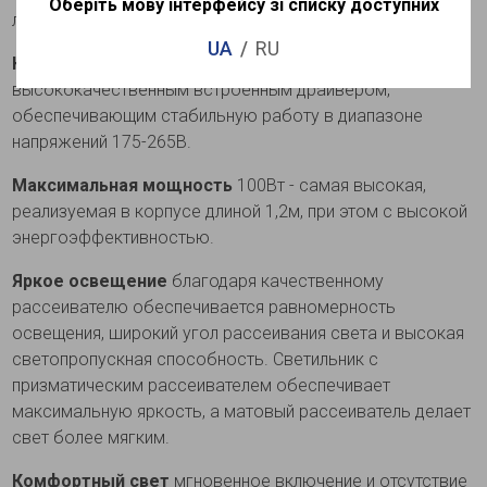
Оберіть мову інтерфейсу зі списку доступних
лампами накаливания
UA
RU
Качественная электроника
оснащены
высококачественным встроенным драйвером,
обеспечивающим стабильную работу в диапазоне
напряжений 175-265В.
Максимальная мощность
100Вт - самая высокая,
реализуемая в корпусе длиной 1,2м, при этом с высокой
энергоэффективностью.
Яркое освещение
благодаря качественному
рассеивателю обеспечивается равномерность
освещения, широкий угол рассеивания света и высокая
светопропускная способность. Светильник с
призматическим рассеивателем обеспечивает
максимальную яркость, а матовый рассеиватель делает
свет более мягким.
Комфортный свет
мгновенное включение и отсутствие