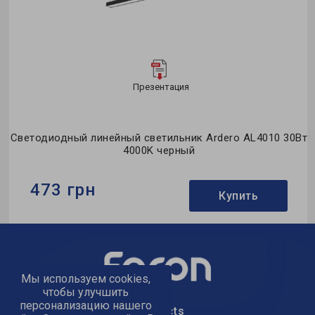
Презентация
ик Ardero AL4010 30Вт
Светодиодный линейный светильник 
й
6500K черный
473 грн
Купить
Бренд:
Ardero
Тип светильника:
линейный
Мы используем cookies,
Применение:
офис
чтобы улучшить
персонализацию нашего
text_kontacts