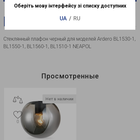
Оберіть мову інтерфейсу зі списку доступних
UA
RU
Описание
Характеристики
Доставка
Оплата
Стеклянный плафон черный для моделей Ardero BL1530-1,
BL1550-1, BL1560-1, BL1510-1 NEAPOL
Просмотренные
Нет в наличии
0