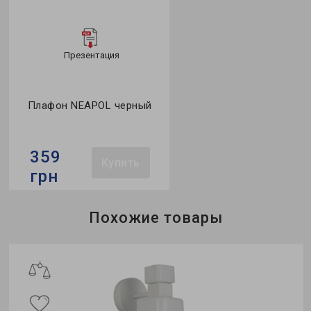
Презентация
Плафон NEAPOL черный
359
Купить
грн
Коллекция:
NEAPOL
Похожие товары
Цвет:
черный
Совместимость с
димерами:
-
о