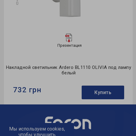
0
Презентация
од
Накладной светильник Ardero BL1110 OLIVIA под лампу
белый
732 грн
Купить
Бренд:
Ardero
Применение:
для спальни
Коллекция:
OLIVIA
Мы используем cookies,
чтобы улучшить