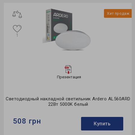
Тип источника света:
под лампу
ж
Хит продаж
1
Презентация
D
Светодиодный накладной светильник Ardero AL560ARD
22Вт 5000K белый
508 грн
Купить