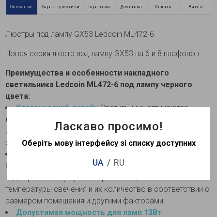
Описание
Характеристики
Гарантии
Доставка
Оплата
Видео
Люстры под лампу GX53 Ledcoin ML472-6
Новая серия люстр под лампу GХ53 на 6 и 8 плафонов
Преимущества и особенности накладного
светильника Ledcoin ML472-6 под лампу черного
цвета:
Классический дизайн
Светильники отличаются
лаконичной формой и выполнены в классических белых
Ласкаво просимо!
и черных цветах, что позволяет использовать их в
жилых и коммерческих интерьерах.
Оберіть мову інтерфейсу зі списку доступних
Управление светом
Серия содержит светильники на
UA
RU
6 или 8 патронов GХ53, что позволяет самостоятельно
подобрать лампу нужной яркости и цветовой
температуры свечения и их количество в соответствии с
размером помещения и другими факторами.
Допустимая мощность для ламп 13Вт