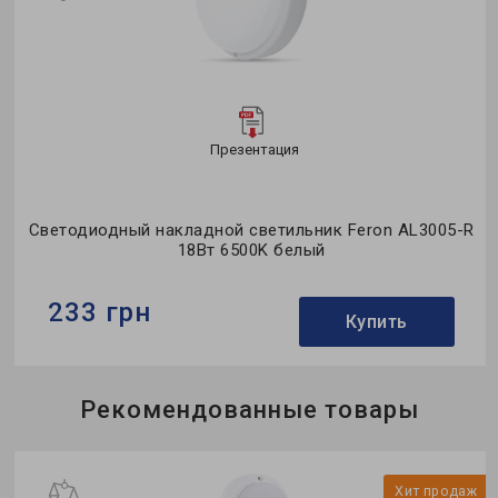
Презентация
Светодиодный накладной светильник Feron AL3005-R
18Вт 6500K белый
233 грн
Купить
Бренд:
Feron
Рекомендованные товары
Тип светильника:
накладной
Применение:
жкх
ж
Хит продаж