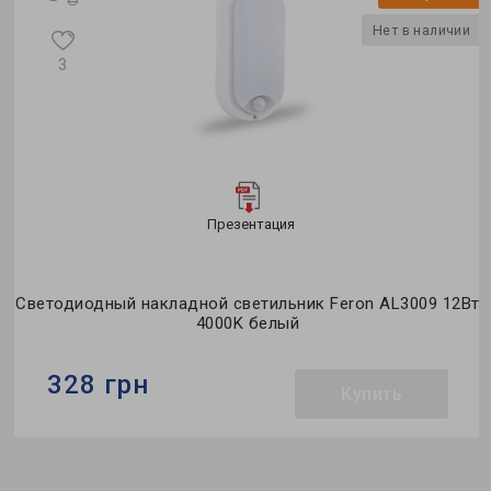
и
Нет в наличии
3
Презентация
Вт
Светодиодный накладной светильник Feron AL3009 12Вт
4000K белый
328 грн
Купить
Бренд:
Feron