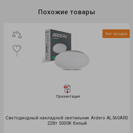
Тип светильника:
накладной
Тип источника света:
LED
Похожие товары
ж
Хит продаж
1
Презентация
D
Светодиодный накладной светильник Ardero AL560ARD
22Вт 5000K белый