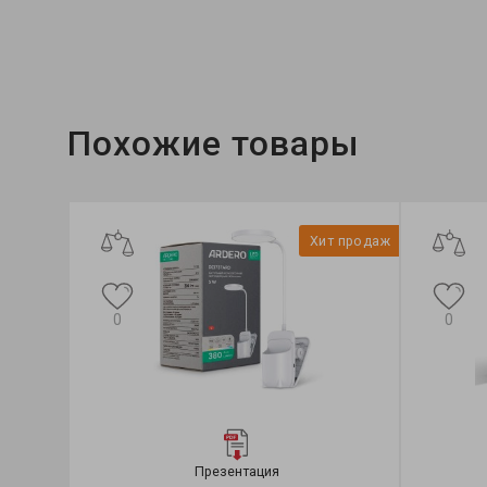
Тип светильника:
настольный
Тип источника света:
LED
Похожие товары
Хит продаж
0
0
Презентация