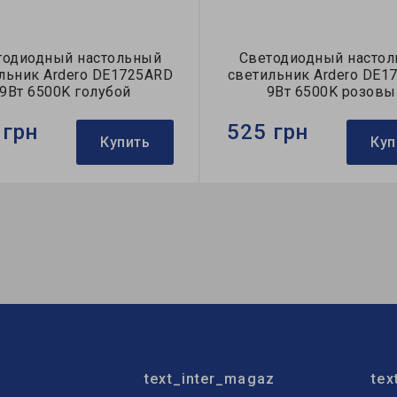
тодиодный настольный
Светодиодный насто
льник Ardero DE1725ARD
светильник Ardero DE1
9Вт 6500K голубой
9Вт 6500K розовы
 грн
525 грн
Купить
Куп
Ardero
Бренд:
Ardero
тильника:
настольный
Тип светильника:
настоль
очника света:
LED
Тип источника света:
LED
text_inter_magaz
tex