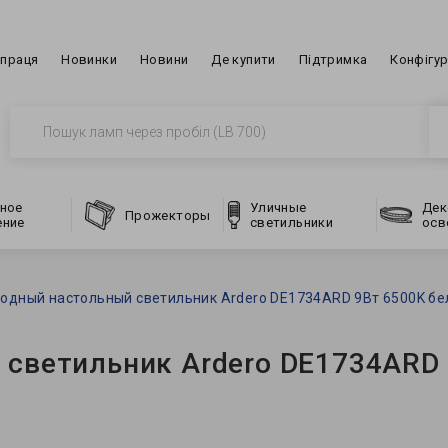
впраця
Новинки
Новини
Де купити
Підтримка
Конфігу
ное
Уличные
Дек
Прожекторы
ение
светильники
осв
одный настольный светильник Ardero DE1734ARD 9Вт 6500K б
 светильник Ardero DE1734ARD