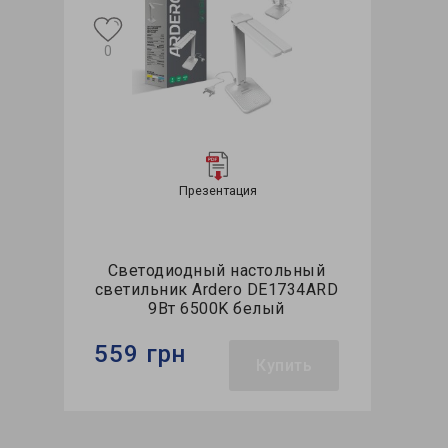
0
Презентация
Светодиодный настольный
светильник Ardero DE1734ARD
9Вт 6500K белый
559 грн
Купить
Бренд:
Ardero