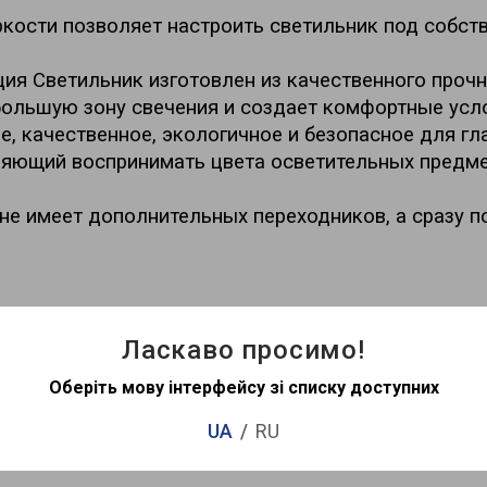
кости позволяет настроить светильник под собств
ия Светильник изготовлен из качественного прочно
большую зону свечения и создает комфортные усл
 качественное, экологичное и безопасное для гла
ляющий воспринимать цвета осветительных предм
е имеет дополнительных переходников, а сразу под
Ласкаво просимо!
Оберіть мову інтерфейсу зі списку доступних
UA
RU