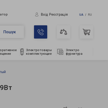
Вхід
Реєстрація
ратор
UA
RU
Пошук
оративное
Электротовары
Электро
ещение
комплектующие
фурнитура
елый
 9Вт