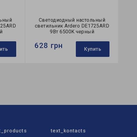
льный
Светодиодный настольный
725ARD
светильник Ardero DE1725ARD
й
9Вт 6500K черный
628 грн
ить
Купить
Бренд:
Ardero
ный
Тип светильника:
настольный
Тип источника света:
LED
t_products
text_kontacts