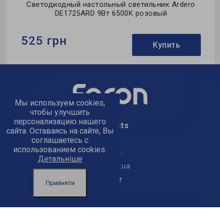
Светодиодный настольный светильник Ardero
DE1725ARD 9Вт 6500K розовый
525 грн
Купить
Бренд:
Ardero
Тип светильника:
настольный
Мы используем cookies,
Тип источника света:
LED
чтобы улучшить
персонализацию нашего
text_kontacts
сайта. Оставаясь на сайте, Вы
соглашаетесь с
использованием cookies.
text_golov_ofis
Детальніше
office@feron.ua
Прийняти
text_powered