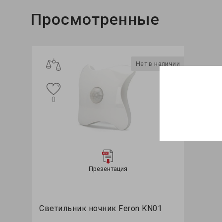
Просмотренные
Нет в наличии
0
Презентация
Светильник ночник Feron KN01