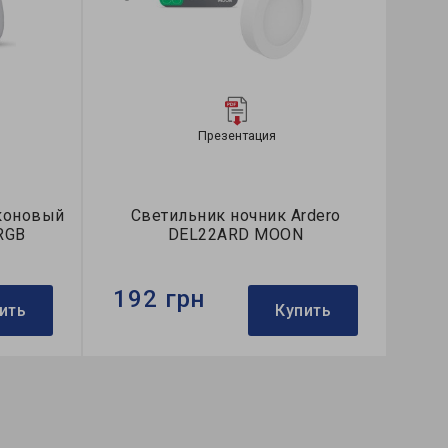
Презентация
коновый
Светильник ночник Ardero
RGB
DEL22ARD MOON
192 грн
ить
Купить
Бренд:
Ardero
Тип светильника:
ночник
Применение:
для спальни