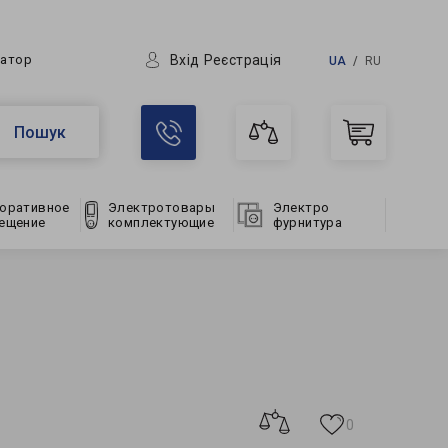
Вхід
Реєстрація
ратор
UA
RU
Пошук
оративное
Электротовары
Электро
ещение
комплектующие
фурнитура
0