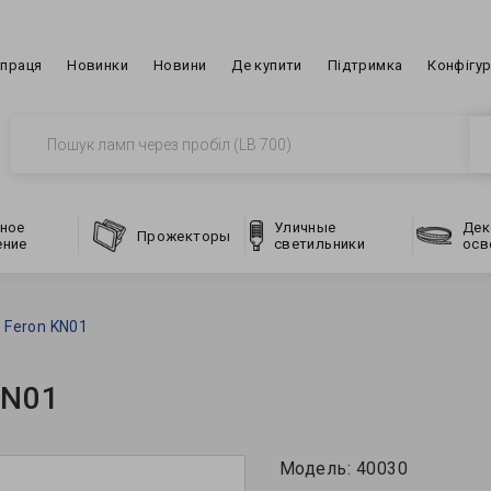
впраця
Новинки
Новини
Де купити
Підтримка
Конфігу
ное
Уличные
Дек
Прожекторы
ение
светильники
осв
 Feron KN01
KN01
Модель:
40030