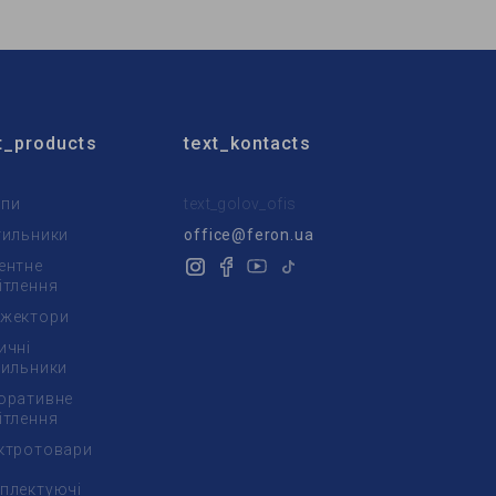
t_products
text_kontacts
пи
text_golov_ofis
тильники
office@feron.ua
ентне
ітлення
жектори
ичні
тильники
оративне
ітлення
ктротовари
плектуючі