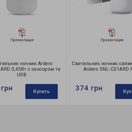
Презентация
Презентация
тильник ночник Ardero
Светильник ночник сили
ARD 0,45Вт с сенсором та
Ardero SNL-C01ARD 
USB
 грн
374 грн
Купить
Куп
Ardero
Бренд:
Ardero
тильника:
ночник
Тип светильника:
ночник
ение:
для спальни
Применение:
для спальни