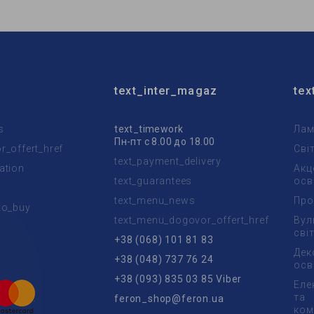
text_inter_magaz
tex
s
text_timework
Лам
Пн-пт с 8.00 до 18.00
_offert_href
Сві
text_payment_delivery
ation
Акц
text_guarantees
осв
text_menu_news
Про
to_buy
text_menu_dogovor_offert_href
Вул
t
сві
+38 (068) 101 81 83
Дек
+38 (048) 737 76 24
осв
+38 (093) 835 03 85 Viber
Еле
та
feron_shop@feron.ua
ком