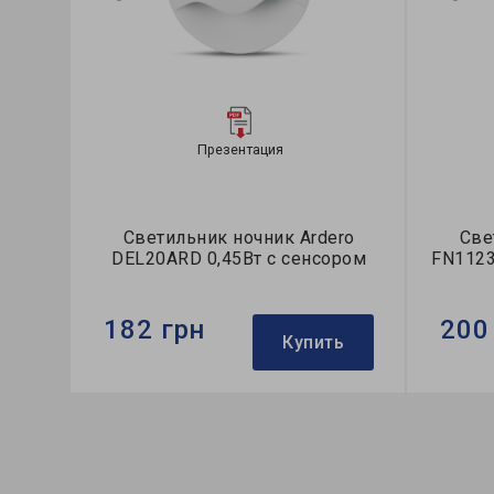
Презентация
Светильник ночник Ardero
Све
DEL20ARD 0,45Вт с сенсором
FN1123
182 грн
200
Купить
Бренд:
Ardero
Бренд:
Тип светильника:
ночник
Тип све
Применение:
для спальни
Примен