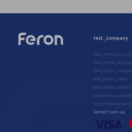
text_company
text_menu_pro_na
text_menu_dogovor
text_menu_cooper
text_menu_news
text_menu_where_
text_menu_bookle
text_manufacturer
lumiart.com.ua