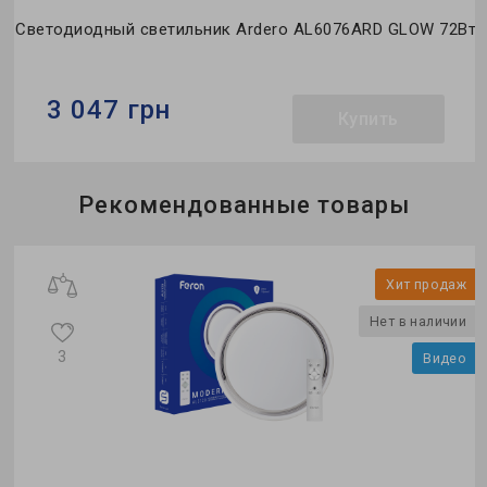
Светодиодный светильник Ardero AL6076ARD GLOW 72Вт
3 047 грн
Купить
Бренд:
Ardero
Рекомендованные товары
Тип светильника:
накладной
Коллекция:
GLOW
ж
Хит продаж
и
Нет в наличии
3
о
Видео