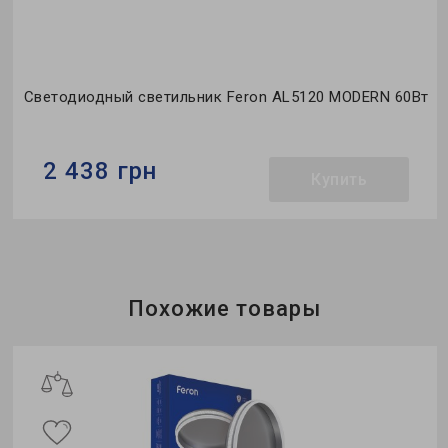
т
Светодиодный светильник Feron AL5120 MODERN 60Вт
2 438 грн
Купить
Бренд:
Feron
Тип светильника:
накладной
Коллекция:
MODERN
Похожие товары