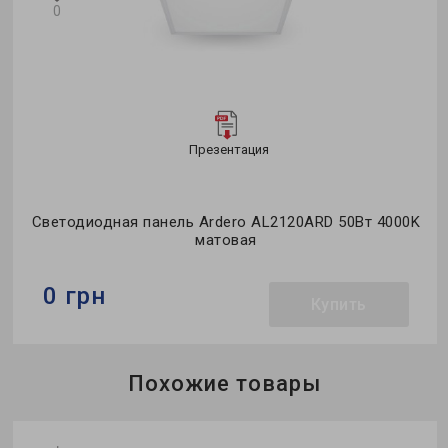
0
Презентация
Светодиодная панель Ardero AL2120ARD 50Вт 4000K
матовая
0 грн
Купить
Бренд:
Ardero
Похожие товары
Тип светильника:
встроенный
Мощность в рабочем режиме Pon, W:
50