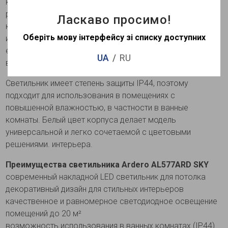
конструкции, а пластиковый рассеиватель равномерно
распределяет световой поток, создавая мягкое
Ласкаво просимо!
комфортное освещение без резких теней. Благодаря
Оберіть мову інтерфейсу зі списку доступних
индекса цветопередачи CRI ≥80 свет передает
естественный цвет предметов интерьера, что особенно
UA
RU
важно для жилых помещений.
Светильник имеет степень защиты IP44, поэтому
подходит для использования в помещениях с
повышенной влажностью, в частности в ванные
комнаты. Белый цвет корпуса делает модель
универсальной и легко сочетаемой с цветовыми
решениями. интерьера.
Преимущества светильника Ardero AL577ARD SKY
современный накладной LED светильник для потолка
декоративный дизайн для стильных интерьеров
качественное и равномерное светодиодное освещение
помещений до 20 м²
возможность использования в ванных комнатах (IP44)