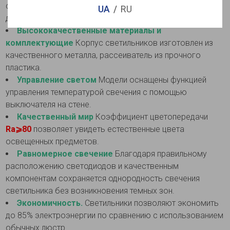
скандинавском стиле, сочетая белый цвет снаружи и
UA
RU
дерево внутри корпуса.
Высококачественные материалы и
комплектующие
Корпус светильников изготовлен из
качественного металла, рассеиватель из прочного
пластика.
Управление светом
Модели оснащены функцией
управления температурой свечения с помощью
выключателя на стене.
Качественный мир
Коэффициент цветопередачи
Ra⩾80
позволяет увидеть естественные цвета
освещенных предметов.
Равномерное свечение
Благодаря правильному
расположению светодиодов и качественным
компонентам сохраняется однородность свечения
светильника без возникновения темных зон.
Экономичность.
Светильники позволяют экономить
до 85% электроэнергии по сравнению с использованием
обычных люстр.