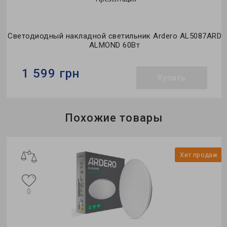
Светодиодный накладной светильник Ardero AL5087ARD
ALMOND 60Вт
1 599 грн
Купить
Бренд:
Ardero
Похожие товары
Тип светильника:
накладной
Тип источника света:
LED
ж
Хит продаж
0