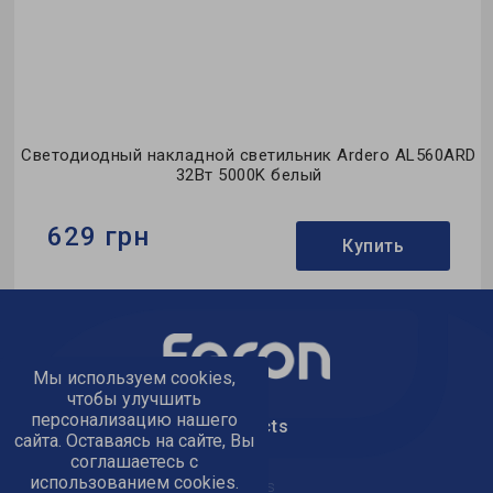
D
Светодиодный накладной светильник Ardero AL560ARD
32Вт 5000K белый
629 грн
Купить
Бренд:
Ardero
Тип светильника:
накладной
Тип источника света:
LED
Мы используем cookies,
чтобы улучшить
персонализацию нашего
text_kontacts
сайта. Оставаясь на сайте, Вы
соглашаетесь с
использованием cookies.
text_golov_ofis