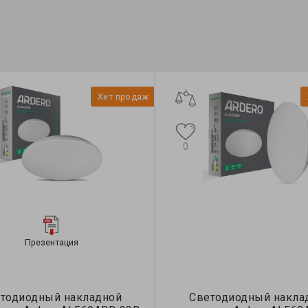
Хит продаж
0
Презентация
тодиодный накладной
Светодиодный накла