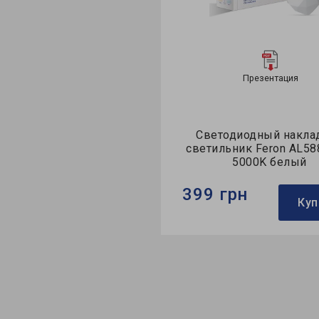
Презентация
Презентация
тодиодный накладной
Светодиодный накла
льник Feron AL588 12Вт
светильник Feron AL58
5000K белый
5000K белый
 грн
532 грн
Купить
Куп
Feron
Бренд:
Feron
тильника:
накладной
Тип светильника:
накладн
очника света:
LED
Тип источника света:
LED