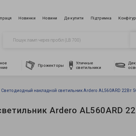
впраця
Новинки
Новини
Де купити
Підтримка
Конфігу
ное
Уличные
Дек
Прожекторы
ение
светильники
осв
Светодиодный накладной светильник Ardero AL560ARD 22Вт 5
ветильник Ardero AL560ARD 22