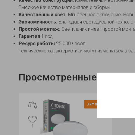
Качество конструкции.
Качественный встроенный
Высокое качество материалов и сборки.
Качественный свет.
Мгновенное включение. Ровно
Экономичность.
Благодаря светодиодной технолог
Простой монтаж.
Светильник имеет простой монта
Гарантия
1 год
Ресурс работы
25 000 часов.
Технические характеристики могут изменяться в за
Просмотренные
т продаж
Хит продаж
Хит продаж
 наличии
Нет в наличии
1
0
1