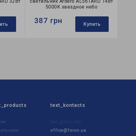
ARD 32Вт
светильник Ardero AL561ARD 14Вт
5000K звездное небо
387 грн
ить
Купить
Бренд:
Ardero
ой
Тип светильника:
накладной
Тип источника света:
LED
t_products
text_kontacts
пи
text_golov_ofis
тильники
office@feron.ua