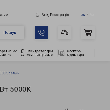
Вхід
Реєстрація
ратор
UA
RU
Пошук
оративное
Электротовары
Электро
ещение
комплектующие
фурнитура
000K белый
Вт 5000K