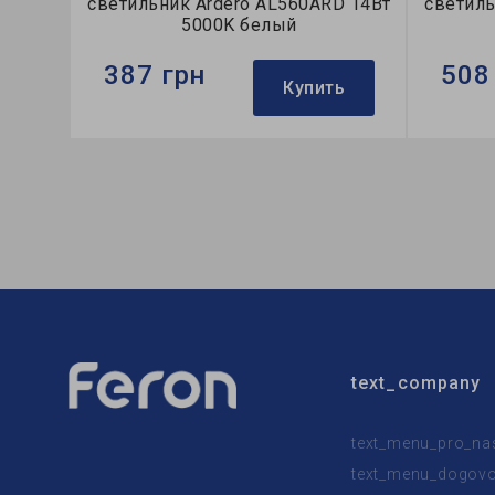
светильник Ardero AL560ARD 14Вт
светиль
5000K белый
387 грн
508
Купить
Бренд:
Ardero
Бренд:
Тип светильника:
накладной
Тип све
Тип источника света:
LED
Тип ист
text_company
text_menu_pro_na
text_menu_dogovor