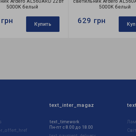
ник Ardero AL560ARD 22Вт
светильник Ardero AL560
5000K белый
5000K белый
 грн
629 грн
Купить
Куп
Ardero
Бренд:
Ardero
тильника:
накладной
Тип светильника:
накладн
очника света:
LED
Тип источника света:
LED
text_inter_magaz
tex
s
text_timework
Лам
Пн-пт с 8.00 до 18.00
_offert_href
Сві
text_payment_delivery