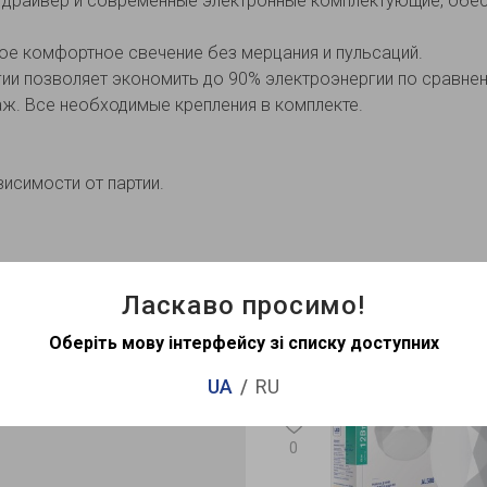
 драйвер и современные электронные комплектующие, обе
е комфортное свечение без мерцания и пульсаций.
ии позволяет экономить до 90% электроэнергии по сравнен
ж. Все необходимые крепления в комплекте.
висимости от партии.
Рекомендова
Ласкаво просимо!
Оберіть мову інтерфейсу зі списку доступних
Хит продаж
UA
RU
0