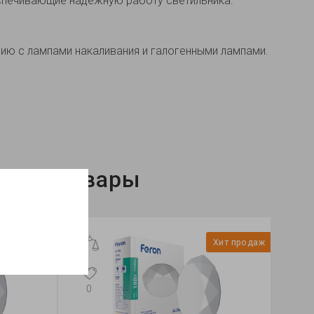
спечивающие надежную работу светильника.
ию с лампами накаливания и галогенными лампами.
нные товары
Хит продаж
Хит продаж
0
3